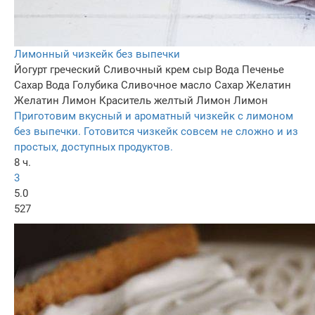
Лимонный чизкейк без выпечки
Йогурт греческий
Сливочный крем сыр
Вода
Печенье
Сахар
Вода
Голубика
Сливочное масло
Сахар
Желатин
Желатин
Лимон
Краситель желтый
Лимон
Лимон
Приготовим вкусный и ароматный чизкейк с лимоном
без выпечки. Готовится чизкейк совсем не сложно и из
простых, доступных продуктов.
8 ч.
3
5.0
527