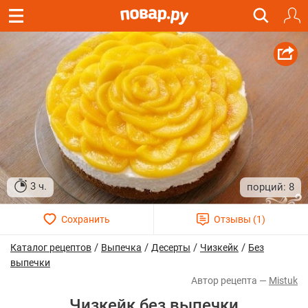
3 ч.
8
/
/
/
/
Каталог рецептов
Выпечка
Десерты
Чизкейк
Без
выпечки
Mistuk
Чизкейк без выпечки