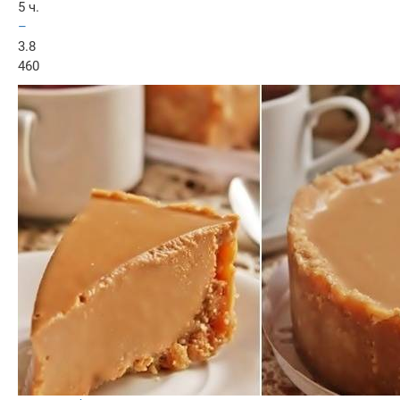
5 ч.
–
3.8
460