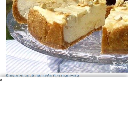
Карамельный чизкейк без выпечки
×
Сыр творожный
Печенье
Сахар коричневый
Масло
сливочное
Сливки
Желатин
Молоко сгущенное
Миндаль
Хочется приготовить что-то особенное к праздничному
столу? Приготовьте очень вкусный чизкейк без
выпечки. Карамель готовится на основе обычной
сгущенки, получается очень вкусно и аппетитно!
1 ч.