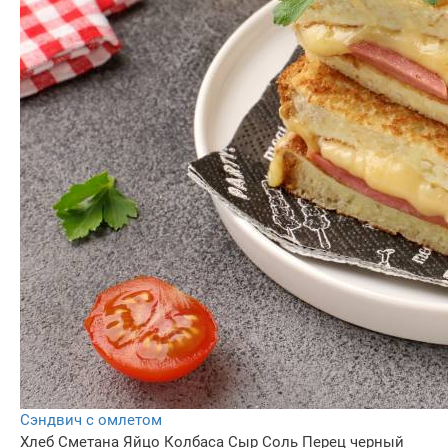
Сэндвич с омлетом
Хлеб
Сметана
Яйцо
Колбаса
Сыр
Соль
Перец черный