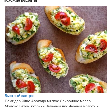
Похожие рецепты
Быстрый завтрак
Помидор
Яйцо
Авокадо мягкое
Сливочное масло
Молоко
Батон, кусочки
Зелёный лук
Черный молотый