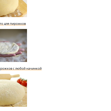
сто для пирожков
пирожков с любой начинкой