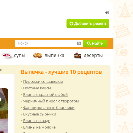
Добавить рецепт
Найти
супы
выпечка
десерты
в
Выпечка - лучшие 10 рецептов
Пирожки со щавелем
Постные кексы
Блины с красной рыбой
Черничный пирог с творогом
Фаршированные блинчики
Вкусные сырники
Блины на воде
Блины на молоке