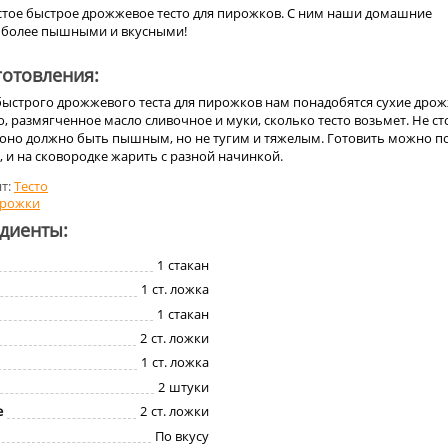
стое быстрое дрожжевое тесто для пирожков. С ним наши домашние
 более пышными и вкусными!
отовления:
быстрого дрожжевого теста для пирожков нам понадобятся сухие дрож
о, размягченное масло сливочное и муки, сколько тесто возьмет. Не ст
, оно должно быть пышным, но не тугим и тяжелым. Готовить можно п
, и на сковородке жарить с разной начинкой.
т:
Тесто
рожки
едиенты:
1
стакан
1
ст. ложка
1
стакан
2
ст. ложки
1
ст. ложка
2
штуки
е
2
ст. ложки
По вкусу