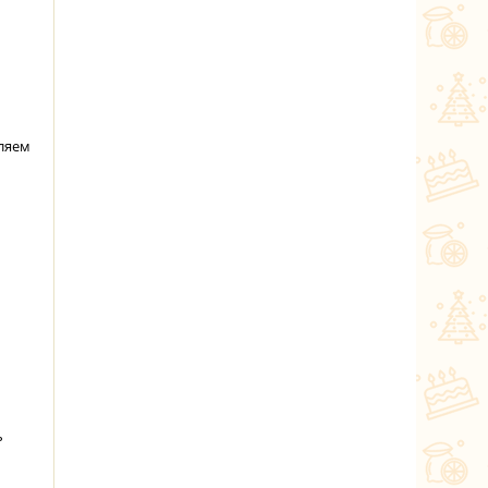
ляем
ь