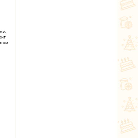
жи,
оит
отом