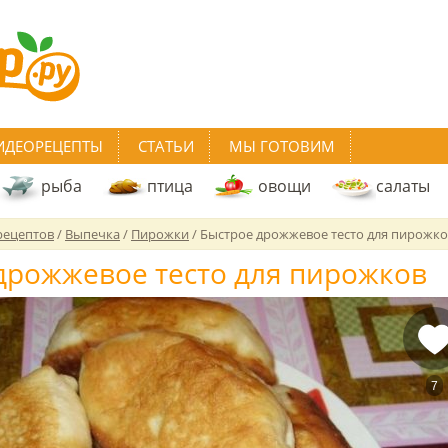
ИДЕОРЕЦЕПТЫ
СТАТЬИ
МЫ ГОТОВИМ
рыба
птица
овощи
салаты
рецептов
/
Выпечка
/
Пирожки
/
Быстрое дрожжевое тесто для пирожко
дрожжевое тесто для пирожков
7