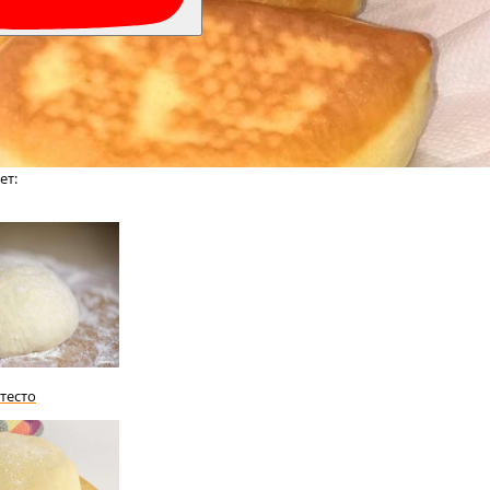
ет:
тесто