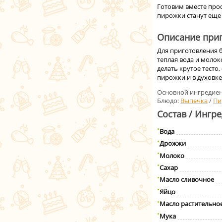
Готовим вместе про
пирожки станут еще
Описание приг
Для приготовления 
теплая вода и молок
делать крутое тесто
пирожки и в духовке
Основной ингредиен
Блюдо:
Выпечка
/
Пи
Состав / Ингр
Вода
Дрожжи
Молоко
Сахар
Масло сливочное
Яйцо
Масло растительно
Мука