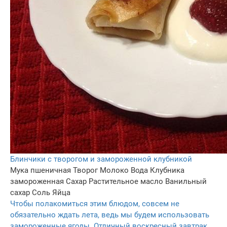
Блинчики с творогом и замороженной клубникой
Мука пшеничная
Творог
Молоко
Вода
Клубника
замороженная
Сахар
Растительное масло
Ванильный
сахар
Соль
Яйца
Чтобы полакомиться этим блюдом, совсем не
обязательно ждать лета, ведь мы будем использовать
замороженные ягоды. Отличный воскресный завтрак