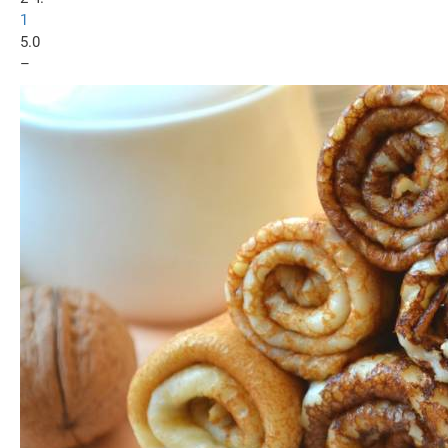
1
5.0
–