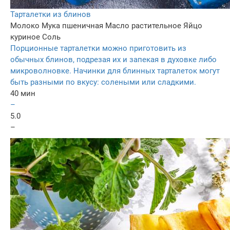
Тарталетки из блинов
Молоко
Мука пшеничная
Масло растительное
Яйцо
куриное
Соль
Порционные тарталетки можно приготовить из
обычных блинов, подрезая их и запекая в духовке либо
микроволновке. Начинки для блинных тарталеток могут
быть разными по вкусу: солеными или сладкими.
40 мин
–
5.0
–