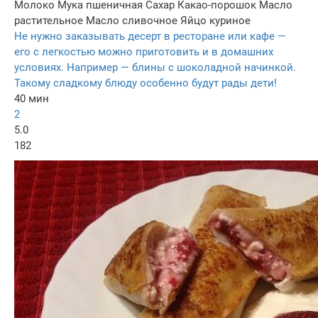
Молоко
Мука пшеничная
Сахар
Какао-порошок
Масло
растительное
Масло сливочное
Яйцо куриное
Не нужно заказывать десерт в ресторане или кафе —
его с легкостью можно приготовить и в домашних
условиях. Например — блины с шоколадной начинкой.
Такому сладкому блюду особенно будут рады дети!
40 мин
2
5.0
182