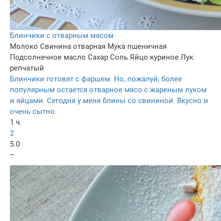
Блинчики с отварным мясом
Молоко
Свинина отварная
Мука пшеничная
Подсолнечное масло
Сахар
Соль
Яйцо куриное
Лук
репчатый
Блинчики готовят с фаршем. Но, пожалуй, более
популярным остается отварное мясо с жареным луком
и яйцами. Сегодня у меня блины со свининой. Вкусно и
очень сытно.
1 ч.
2
5.0
–