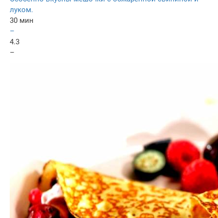
луком.
30 мин
–
4.3
–