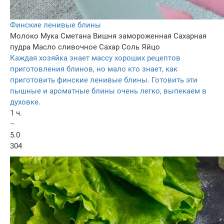
Финские ленивые блины
Молоко
Мука
Сметана
Вишня замороженная
Сахарная
пудра
Масло сливочное
Сахар
Соль
Яйцо
Каждая хозяйка знает массу хороших рецептов
приготовления блинов, но мало кто знает, как
приготовить финские ленивые блины. Готовить эти
пышные и ароматные блины очень легко, выпекаем в
духовке.
1 ч.
–
5.0
304