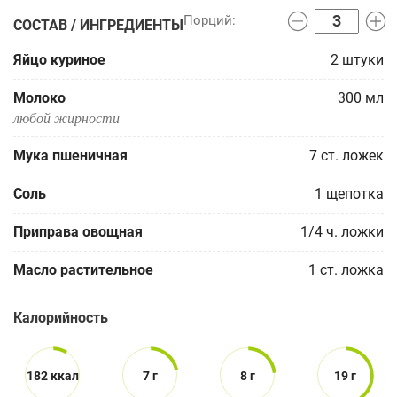
СОСТАВ / ИНГРЕДИЕНТЫ
Яйцо куриное
2
штуки
Молоко
300
мл
любой жирности
Мука пшеничная
7
ст. ложек
Соль
1
щепотка
Приправа овощная
1/4
ч. ложки
Масло растительное
1
ст. ложка
Калорийность
182 ккал
7 г
8 г
19 г