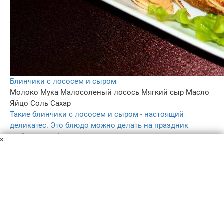
Блинчики с лососем и сыром
Молоко
Мука
Малосоленый лосось
Мягкий сыр
Масло
Яйцо
Соль
Сахар
Такие блинчики с лососем и сыром - настоящий
деликатес. Это блюдо можно делать на праздник
любого ранга!
×
30 мин
4
4.3
–