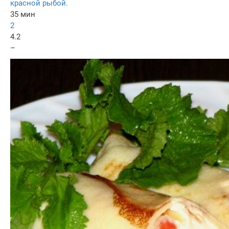
красной рыбой.
35 мин
2
4.2
–