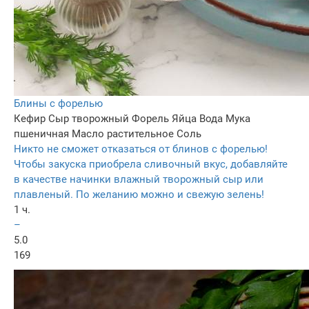
Блины с форелью
Кефир
Сыр творожный
Форель
Яйца
Вода
Мука
пшеничная
Масло растительное
Соль
Никто не сможет отказаться от блинов с форелью!
Чтобы закуска приобрела сливочный вкус, добавляйте
в качестве начинки влажный творожный сыр или
плавленый. По желанию можно и свежую зелень!
1 ч.
–
5.0
169