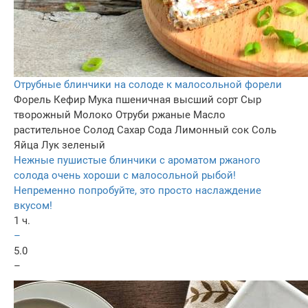
Отрубные блинчики на солоде к малосольной форели
Форель
Кефир
Мука пшеничная высший сорт
Сыр
творожный
Молоко
Отруби ржаные
Масло
растительное
Солод
Сахар
Сода
Лимонный сок
Соль
Яйца
Лук зеленый
Нежные пушистые блинчики с ароматом ржаного
солода очень хороши с малосольной рыбой!
Непременно попробуйте, это просто наслаждение
вкусом!
1 ч.
–
5.0
–