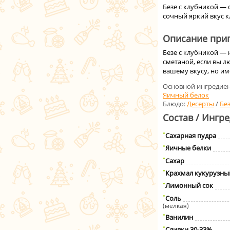
Безе с клубникой — 
сочный яркий вкус к
Описание приг
Безе с клубникой —
сметаной, если вы л
вашему вкусу, но им
Основной ингредиен
Яичный белок
Блюдо:
Десерты
/
Бе
Состав / Ингр
Сахарная пудра
Яичные белки
Сахар
Крахмал кукурузны
Лимонный сок
Соль
(мелкая)
Ванилин
Сливки 30-33%