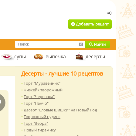
Добавить рецепт
Найти
супы
выпечка
десерты
Десерты - лучшие 10 рецептов
Торт "Муравейник"
Чизкейк творожный
Торт "Черепаха"
Торт "Панчо"
Десерт "Еловые шишки" на Новый Год
Творожный пудинг
Торт "Зебра"
Новый тирамису