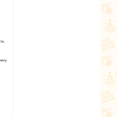
те,
емку
о