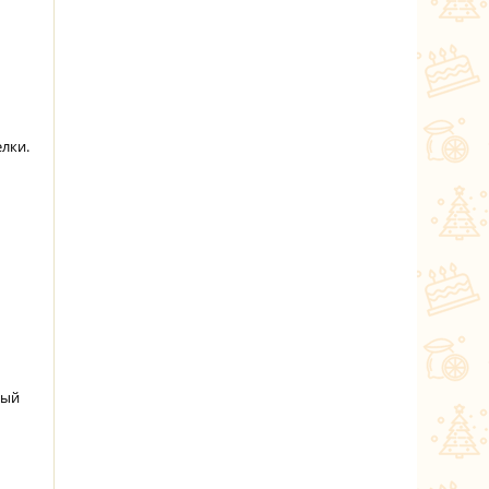
елки.
ный