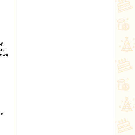
ой
жна
ться
те