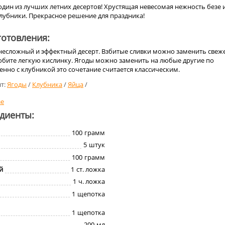
один из лучших летних десертов! Хрустящая невесомая нежность безе 
лубники. Прекрасное решение для праздника!
отовления:
 несложный и эффектный десерт. Взбитые сливки можно заменить свеж
юбите легкую кислинку. Ягоды можно заменить на любые другие по
енно с клубникой это сочетание считается классическим.
т:
Ягоды
/
Клубника
/
Яйца
/
зе
едиенты:
100
грамм
5
штук
100
грамм
й
1
ст. ложка
1
ч. ложка
1
щепотка
1
щепотка
200
мл