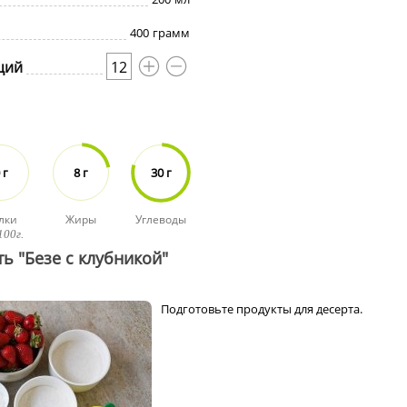
400
грамм
ций
12
 г
8 г
30 г
лки
Жиры
Углеводы
100г.
ь "Безе с клубникой"
Подготовьте продукты для десерта.