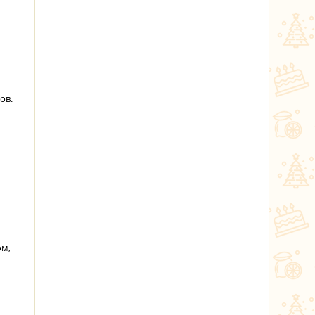
ов.
ом,