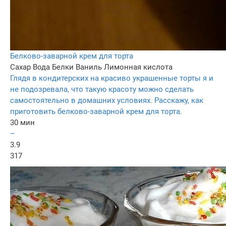
Белково-заварной крем для торта
Сахар
Вода
Белки
Ваниль
Лимонная кислота
Глядя в кондитерских на красиво украшенные торты я и
не подозревала, что такую красоту можно сделать
самостоятельно в домашних условиях. Расскажу, как
приготовить белково-заварной крем для торта.
30 мин
–
3.9
317