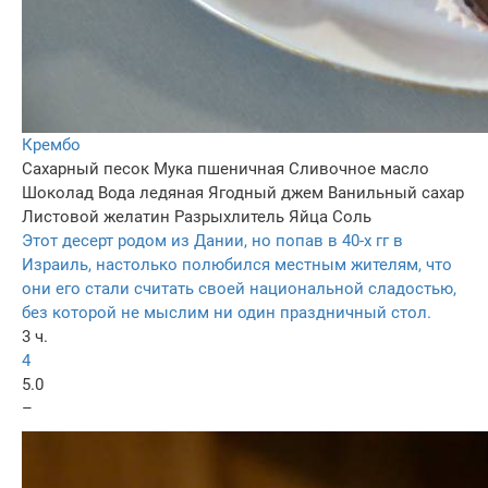
Крембо
Сахарный песок
Мука пшеничная
Сливочное масло
Шоколад
Вода ледяная
Ягодный джем
Ванильный сахар
Листовой желатин
Разрыхлитель
Яйца
Соль
Этот десерт родом из Дании, но попав в 40-х гг в
Израиль, настолько полюбился местным жителям, что
они его стали считать своей национальной сладостью,
без которой не мыслим ни один праздничный стол.
3 ч.
4
5.0
–