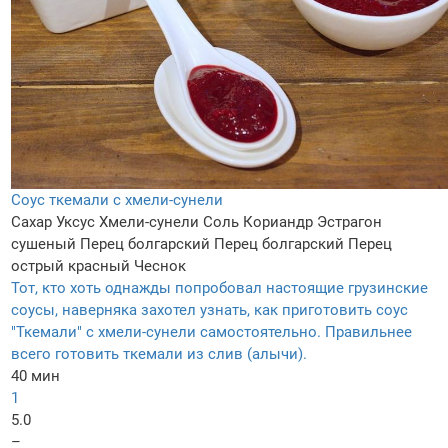
Соус ткемали с хмели-сунели
Сахар
Уксус
Хмели-сунели
Соль
Кориандр
Эстрагон
сушеный
Перец болгарский
Перец болгарский
Перец
острый красный
Чеснок
Тот, кто хоть однажды попробовал настоящие грузинские
соусы, наверняка захотел узнать, как приготовить соус
"Ткемали" с хмели-сунели самостоятельно. Правильнее
всего готовить ткемали из слив (алычи).
40 мин
1
5.0
–