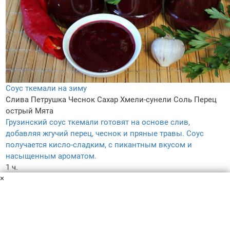
Соус ткемали на зиму
Слива
Петрушка
Чеснок
Сахар
Хмели-сунели
Соль
Перец
острый
Мята
Грузинский соус ткемали готовят на основе слив,
добавляя жгучий перец, чеснок и пряные травы. Соус
получается кисло-сладким, с пикантным вкусом и
насыщенным ароматом.
1 ч.
×
–
5.0
180