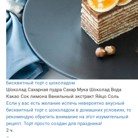
Бисквитный торт с шоколадом
Шоколад
Сахарная пудра
Сахар
Мука
Шоколад
Вода
Какао
Сок лимона
Ванильный экстракт
Яйцо
Соль
Если у вас есть желание испечь невероятно вкусный
бисквитный торт с шоколадом в домашних условиях, то
рекомендую обратить внимание на этот изумительный
рецепт. Торт просто создан для праздника!
2 ч.
–