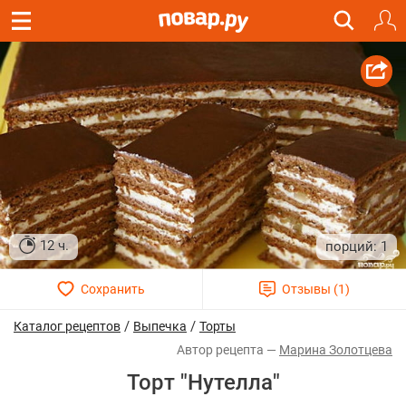
12 ч.
1
/
/
Каталог рецептов
Выпечка
Торты
Марина Золотцева
Торт "Нутелла"