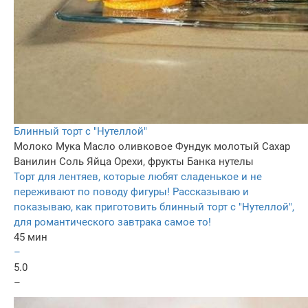
Блинный торт с "Нутеллой"
Молоко
Мука
Масло оливковое
Фундук молотый
Сахар
Ванилин
Соль
Яйца
Орехи, фрукты
Банка нутелы
Торт для лентяев, которые любят сладенькое и не
переживают по поводу фигуры! Рассказываю и
показываю, как приготовить блинный торт с "Нутеллой",
для романтического завтрака самое то!
45 мин
–
5.0
–