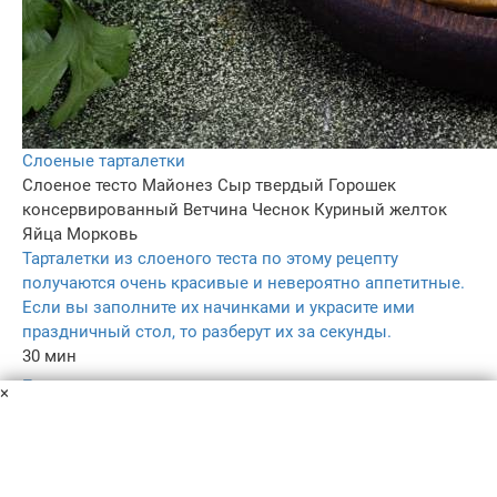
Слоеные тарталетки
Слоеное тесто
Майонез
Сыр твердый
Горошек
консервированный
Ветчина
Чеснок
Куриный желток
Яйца
Морковь
Тарталетки из слоеного теста по этому рецепту
получаются очень красивые и невероятно аппетитные.
Если вы заполните их начинками и украсите ими
праздничный стол, то разберут их за секунды.
30 мин
–
×
5.0
304