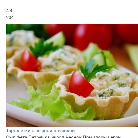
–
4.4
204
Тарталетки с сырной начинкой
Сыр фета
Петрушка, укроп
Чеснок
Помидоры черри