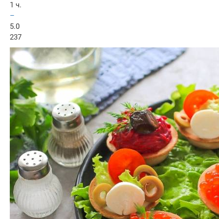
1 ч.
–
5.0
237