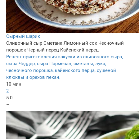
Сырный шарик
Сливочный сыр
Сметана
Лимонный сок
Чесночный
порошок
Черный перец
Кайенский перец
Рецепт приготовления закуски из сливочного сыра,
сыра Чеддер, сыра Пармезан, сметаны, лука,
чесночного порошка, кайенского перца, сушеной
клюквы и орехов пекан.
10 мин
2
5.0
–