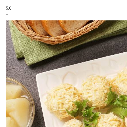
–
5.0
–