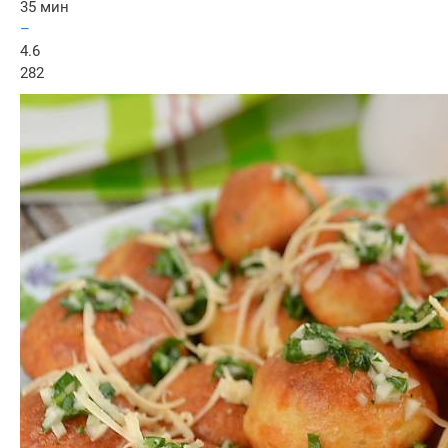
35 мин
–
4.6
282