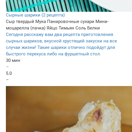
Сырные шарики (2 рецепта)
Сыр твердый
Мука
Панировочные сухари
Мини-
моцарелла (пачка)
Яйцо
Тимьян
Соль
Белки
Сегодня расскажу вам два рецепта приготовления
сырных шариков, вкусной хрустящей закуски на все
случаи жизни! Такие шарики отлично подойдут для
быстрого перекуса либо на фуршетный стол.
30 мин
–
5.0
–