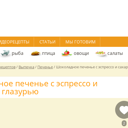
ИДЕОРЕЦЕПТЫ
СТАТЬИ
МЫ ГОТОВИМ
рыба
птица
овощи
салаты
рецептов
/
Выпечка
/
Печенье
/
Шоколадное печенье с эспрессо и саха
ое печенье с эспрессо и
 глазурью
2