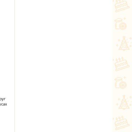
руг
усах