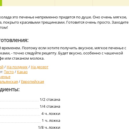
олада это печенье непременно придется по душе. Оно очень мягкое,
е, покрыто красивыми трещинками. Готовится очень просто. Заходите
том!
отовления:
временем. Поэтому если хотите получить вкусное, мягкое печенье с
ми, - точно следуйте рецепту. Будет вкусно, особенно с чашечкой
фе или стаканом молока.
ей
/
На полдник
/
На десерт
т:
Тесто
/
Какао
ченье
альянская
/
Европейская
едиенты:
1/2
стакана
1/4
стакана
4
ч. ложки
1
ч. ложка
1/8
ч. ложки