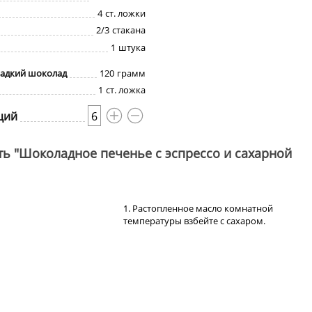
4
ст. ложки
2/3
стакана
1
штука
ладкий шоколад
120
грамм
1
ст. ложка
ций
6
ть "Шоколадное печенье с эспрессо и сахарной
1. Растопленное масло комнатной
температуры взбейте с сахаром.