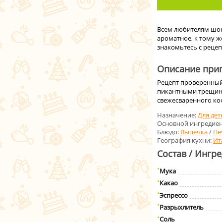
Всем любителям шок
ароматное, к тому ж
знакомьтесь с рецеп
Описание приг
Рецепт проверенный 
пикантными трещинка
свежесваренного ко
Назначение:
Для дет
Основной ингредиен
Блюдо:
Выпечка
/
Пе
География кухни:
Ит
Состав / Ингр
Мука
Какао
Эспрессо
Разрыхлитель
Соль