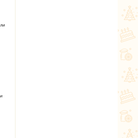
или
 и