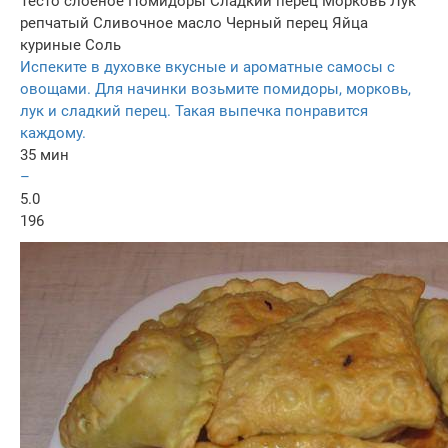
Тесто слоеное
Помидоры
Сладкий перец
Морковь
Лук
репчатый
Сливочное масло
Черный перец
Яйца
куриные
Соль
Испеките в духовке вкусные и ароматные самосы с
овощами. Для начинки возьмите помидоры, морковь,
лук и сладкий перец. Такая выпечка понравится
каждому.
35 мин
–
5.0
196