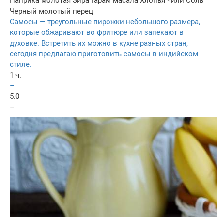
Паприка молотая
Зира
Гарам масала
Хлопья чили
Соль
Черный молотый перец
Самосы — треугольные пирожки небольшого размера,
которые обжаривают во фритюре или запекают в
духовке. Встретить их можно в кухне разных стран,
сегодня предлагаю приготовить самосы в индийском
стиле.
1 ч.
–
5.0
–