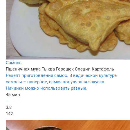
Самосы
Пшеничная мука
Тыква
Горошек
Специи
Картофель
Рецепт приготовления самос. В ведической культуре
самосы – наверное, самая популярная закуска.
Начинки можно использовать разные.
45 мин
–
3.8
142