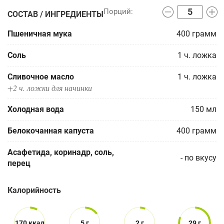
СОСТАВ / ИНГРЕДИЕНТЫ
Пшеничная мука
400
грамм
Соль
1
ч. ложка
Сливочное масло
1
ч. ложка
+2 ч. ложки для начинки
Холодная вода
150
мл
Белокочанная капуста
400
грамм
Асафетида, коринадр, соль,
-
по вкусу
перец
Калорийность
170 ккал
5 г
2 г
29 г