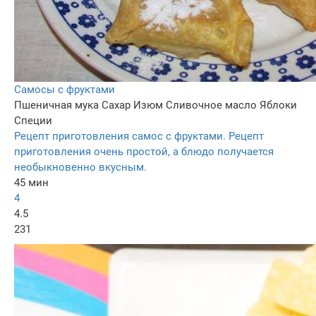
Самосы с фруктами
Пшеничная мука
Сахар
Изюм
Сливочное масло
Яблоки
Специи
Рецепт приготовления самос с фруктами. Рецепт
приготовления очень простой, а блюдо получается
необыкновенно вкусным.
45 мин
4
4.5
231