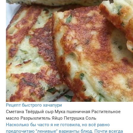
Рецепт быстрого хачапури
Сметана
Твёрдый сыр
Мука пшеничная
Растительное
масло
Разрыхлитель
Яйцо
Петрушка
Соль
Насколько бы часто я не готовила, но всё равно
предпочитаю "ленивые" варианты блюд. Почти всегда