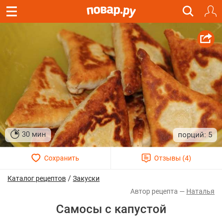
30 мин
5
/
Каталог рецептов
Закуски
Наталья
Самосы с капустой