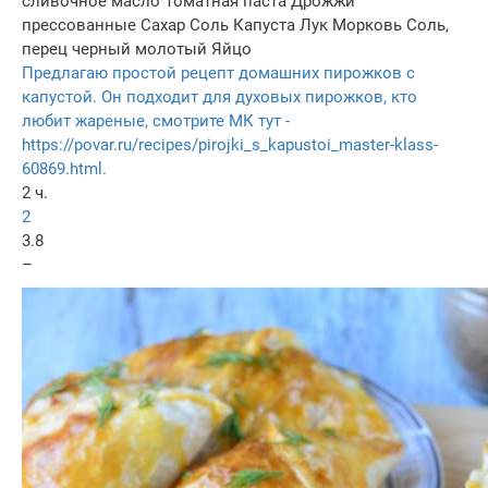
сливочное масло
Томатная паста
Дрожжи
прессованные
Сахар
Соль
Капуста
Лук
Морковь
Соль,
перец черный молотый
Яйцо
Предлагаю простой рецепт домашних пирожков с
капустой. Он подходит для духовых пирожков, кто
любит жареные, смотрите МК тут -
https://povar.ru/recipes/pirojki_s_kapustoi_master-klass-
60869.html.
2 ч.
2
3.8
–