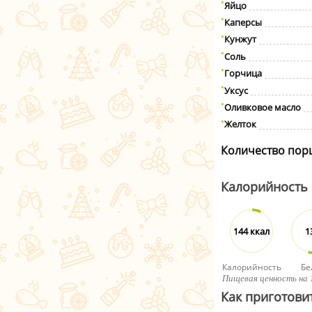
Яйцо
Каперсы
Кунжут
Соль
Горчица
Уксус
Оливковое масло
Желток
Количество пор
Калорийность
144 ккал
1
Калорийность
Бе
Пищевая ценность на 
Как приготовит