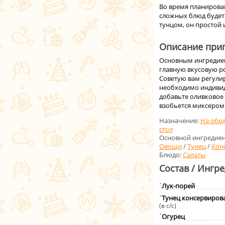
Во время планирова
сложных блюд будет 
тунцом, он простой 
Описание приг
Основным ингредиен
главную вкусовую ро
Советую вам регули
необходимо индивид
добавьте оливковое 
взобьется миксером
Назначение:
На обе
стол
Основной ингредиен
Овощи
/
Тунец
/
Кон
Блюдо:
Салаты
Состав / Ингр
Лук-порей
Тунец консервиров
(в с/с)
Огурец