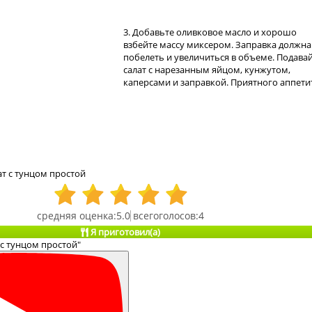
3. Добавьте оливковое масло и хорошо
взбейте массу миксером. Заправка должна
побелеть и увеличиться в объеме. Подава
салат с нарезанным яйцом, кунжутом,
каперсами и заправкой. Приятного аппети
т с тунцом простой
5.0
4
Я приготовил(а)
 с тунцом простой"