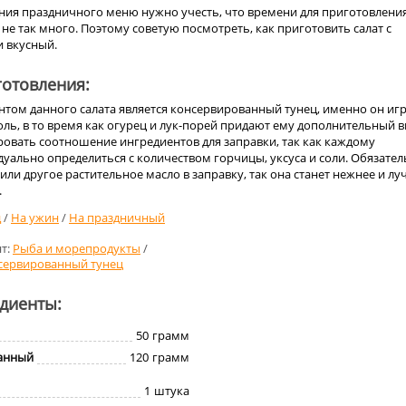
ния праздничного меню нужно учесть, что времени для приготовлени
не так много. Поэтому советую посмотреть, как приготовить салат с
и вкусный.
отовления:
том данного салата является консервированный тунец, именно он иг
ль, в то время как огурец и лук-порей придают ему дополнительный в
ровать соотношение ингредиентов для заправки, так как каждому
уально определиться с количеством горчицы, уксуса и соли. Обязате
или другое растительное масло в заправку, так она станет нежнее и л
.
д
/
На ужин
/
На праздничный
т:
Рыба и морепродукты
/
сервированный тунец
едиенты:
50
грамм
анный
120
грамм
1
штука