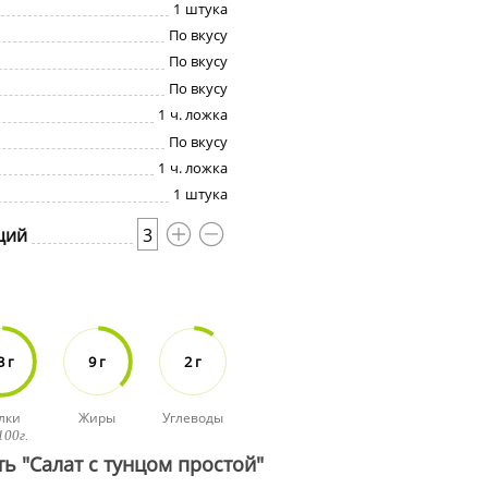
1
штука
По вкусу
По вкусу
По вкусу
1
ч. ложка
По вкусу
1
ч. ложка
1
штука
ций
3
3 г
9 г
2 г
лки
Жиры
Углеводы
100г.
ь "Салат с тунцом простой"