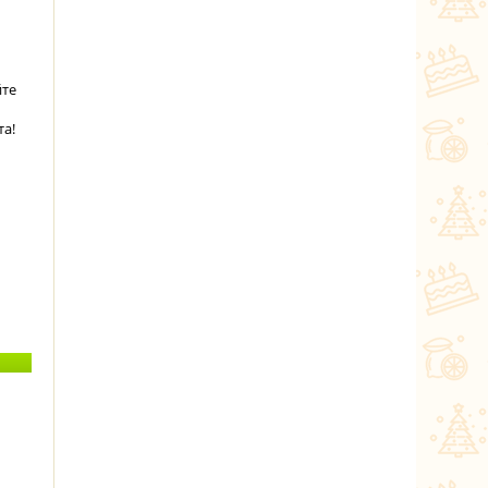
йте
та!