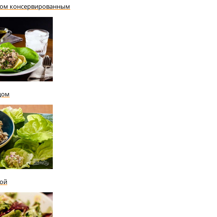
нцом консервированным
цом
той