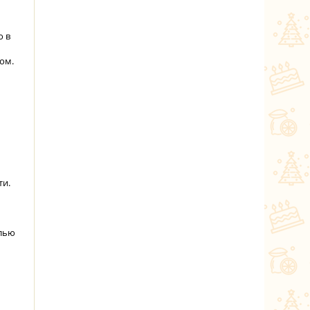
о в
ом.
ти.
олью