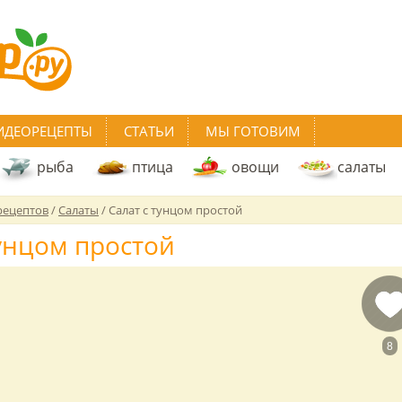
ИДЕОРЕЦЕПТЫ
СТАТЬИ
МЫ ГОТОВИМ
рыба
птица
овощи
салаты
рецептов
/
Салаты
/
Салат с тунцом простой
тунцом простой
8