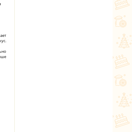
я
рает
кус.
льно
учше