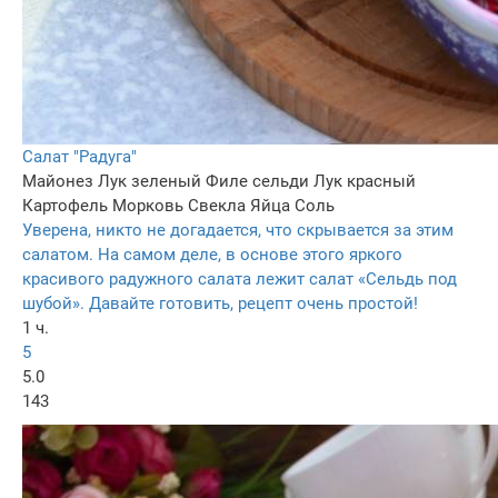
Салат "Радуга"
Майонез
Лук зеленый
Филе сельди
Лук красный
Картофель
Морковь
Свекла
Яйца
Соль
Уверена, никто не догадается, что скрывается за этим
салатом. На самом деле, в основе этого яркого
красивого радужного салата лежит салат «Сельдь под
шубой». Давайте готовить, рецепт очень простой!
1 ч.
5
5.0
143