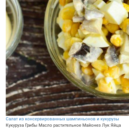
Салат из консервированных шампиньонов и кукурузы
Кукуруза
Грибы
Масло растительное
Майонез
Лук
Яйца