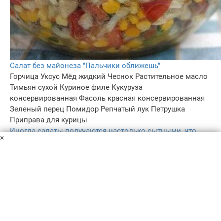
Салат без майонеза "Пальчики оближешь"
Горчица
Уксус
Мёд жидкий
Чеснок
Растительное масло
Тимьян сухой
Куриное филе
Кукуруза
консервированная
Фасоль красная консервированная
Зеленый перец
Помидор
Репчатый лук
Петрушка
Приправа для курицы
Иногда салаты получаются настолько сытными, что
×
после них и горячие блюда не хочется. Именно о таком
блюде я и хочу вам рассказать сегодня. Салат весьма
простой, но питательный и вкусный.
1 ч. 20 мин
–
3.7
101