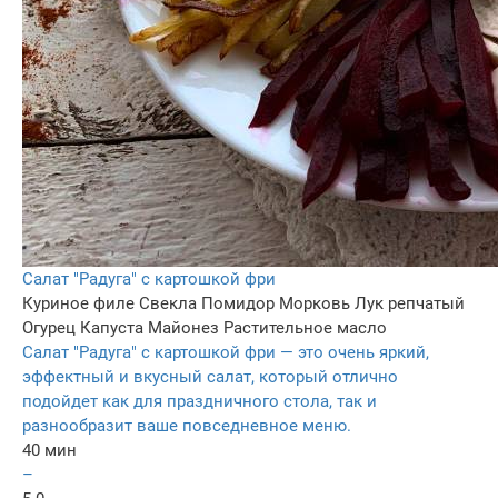
Салат "Радуга" с картошкой фри
Куриное филе
Свекла
Помидор
Морковь
Лук репчатый
Огурец
Капуста
Майонез
Растительное масло
Салат "Радуга" с картошкой фри — это очень яркий,
эффектный и вкусный салат, который отлично
подойдет как для праздничного стола, так и
разнообразит ваше повседневное меню.
40 мин
–