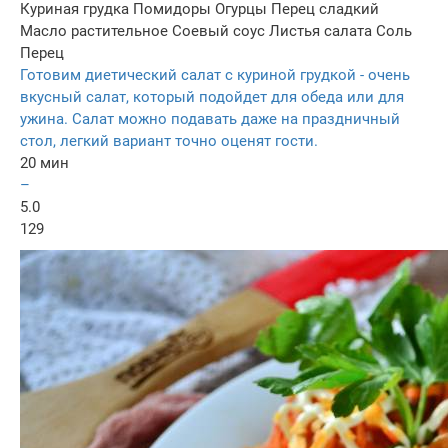
Куриная грудка
Помидоры
Огурцы
Перец сладкий
Масло растительное
Соевый соус
Листья салата
Соль
Перец
Готовим диетический салат с куриной грудкой - очень
вкусный салат, который подойдет для обеда или для
ужина. Салат можно подавать даже на праздничный
стол, легкий вариант точно оценят гости.
20 мин
–
5.0
129