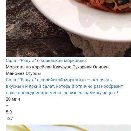
Салат "Радуга" с корейской морковью
Морковь по-корейски
Кукуруза
Сухарики
Оливки
Майонез
Огурцы
Салат "Радуга" с корейской морковью — это очень
вкусный и яркий салат, который отлично разнообразит
ваше повседневное меню. Берите на заметку рецепт!
20 мин
–
5.0
127