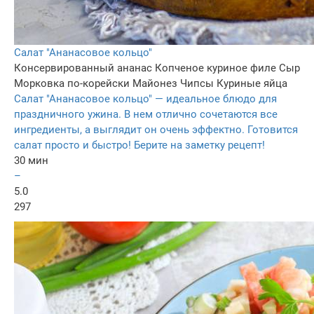
Салат "Ананасовое кольцо"
Консервированный ананас
Копченое куриное филе
Сыр
Морковка по-корейски
Майонез
Чипсы
Куриные яйца
Салат "Ананасовое кольцо" — идеальное блюдо для
праздничного ужина. В нем отлично сочетаются все
ингредиенты, а выглядит он очень эффектно. Готовится
салат просто и быстро! Берите на заметку рецепт!
30 мин
–
5.0
297