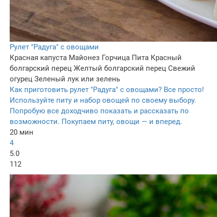
Рулет "Радуга" с овощами
Красная капуста
Майонез
Горчица
Пита
Красный
болгарский перец
Желтый болгарский перец
Свежий
огурец
Зеленый лук или зелень
Как приготовить рулет "Радуга" с овощами? Все просто!
Используйте питу и набор овощей по своему выбору.
Попробую все доходчиво показать и рассказать по
возможности. Покупаем питу, овощи — и вперед.
20 мин
4
5.0
112