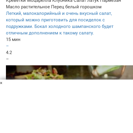
Креветки
Моцарелла
Клубника
Салат латук
Пармезан
Масло растительное
Перец белый горошком
Легкий, малокалорийный и очень вкусный салат,
который можно приготовить для посиделок с
подружками. Бокал холодного шампанского будет
отличным дополнением к такому салату.
15 мин
–
4.2
–
×