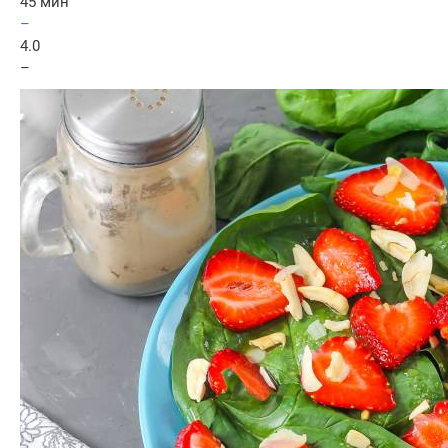
45 мин
–
4.0
–