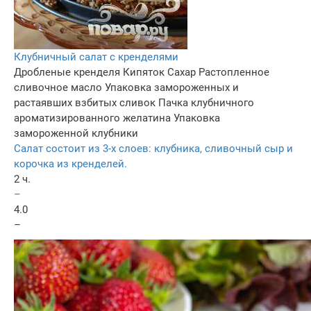
Клубничный салат с кренделями
Дробленые кренделя
Кипяток
Сахар
Растопленное
сливочное масло
Упаковка замороженных и
растаявших взбитых сливок
Пачка клубничного
ароматизированного желатина
Упаковка
замороженной клубники
Салат состоит из 3-х слоев: клубника, сливочный сыр и
корочка из кренделей.
2 ч.
–
4.0
–