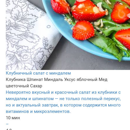
Клубничный салат с миндалем
Клубника
Шпинат
Миндаль
Уксус яблочный
Мед
цветочный
Сахар
Невероятно вкусный и красочный салат из клубники с
миндалем и шпинатом — не только полезный перекус,
но и актуальный завтрак, в котором содержится много
витаминов и микроэлементов.
10 мин
–