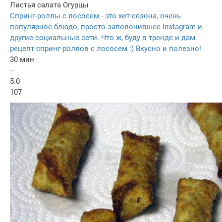
Листья салата
Огурцы
Спринг-роллы с лососем - это хит сезона, очень
популярное блюдо, просто заполонившее Instagram и
другие социальные сети. Что ж, буду в тренде и дам
рецепт спринг-роллов с лососем :) Вкусно и полезно!
30 мин
–
5.0
107