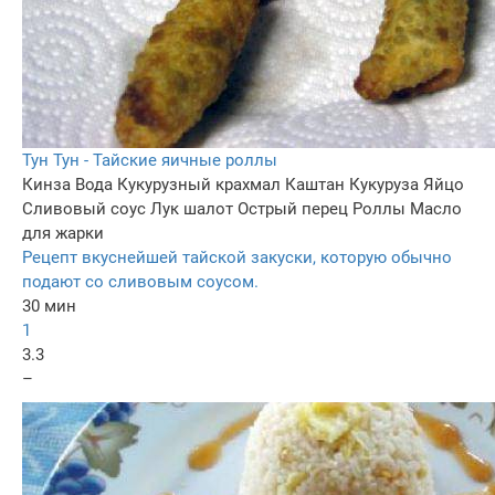
Тун Тун - Тайские яичные роллы
Кинза
Вода
Кукурузный крахмал
Каштан
Кукуруза
Яйцо
Сливовый соус
Лук шалот
Острый перец
Роллы
Масло
для жарки
Рецепт вкуснейшей тайской закуски, которую обычно
подают со сливовым соусом.
30 мин
1
3.3
–