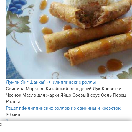
Лумпи Янг Шанхай - Филиппинские роллы
Свинина
Морковь
Китайский сельдерей
Лук
Креветки
Чеснок
Масло для жарки
Яйцо
Соевый соус
Соль
Перец
Роллы
Рецепт филиппинских роллов из свинины и креветок.
30 мин
1
×
4.5