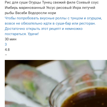
Рис для суши
Огурцы
Тунец свежий филе
Соевый соус
Имбирь маринованный
Уксус рисовый
Икра летучей
рыбы
Васаби
Водоросли нори
Чтобы попробовать вкусные роллы с тунцом и огурцом,
вовсе не обязательно идти в суши-бар или ресторан.
Достаточно открыть этот рецепт и немножко
постараться. Удачи!
30 мин
3
4.8
–