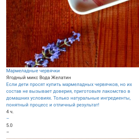
Мармеладные червячки
Ягодный микс
Вода
Желатин
Если дети просят купить мармеладных червячков, но их
состав не вызывает доверия, приготовьте лакомство в
домашних условиях. Только натуральные ингредиенты,
понятный процесс и отличный результат!
4 ч.
–
5.0
–