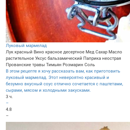
Луковый мармелад
Лук красный
Вино красное десертное
Мед
Сахар
Масло
растительное
Уксус бальзамический
Паприка неострая
Прованские травы
Тимьян
Розмарин
Соль
В этом рецепте я хочу рассказать вам, как приготовить
луковый мармелад. Этот невероятно красивый и
безумно вкусный соус отлично сочетается с паштетами,
сырами, мясом и холодными закусками.
3 ч.
–
4.8
–