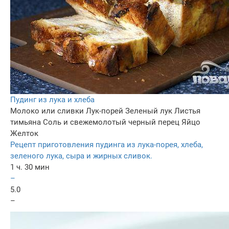
Пудинг из лука и хлеба
Молоко или сливки
Лук-порей
Зеленый лук
Листья
тимьяна
Соль и cвежемолотый черный перец
Яйцо
Желток
Рецепт приготовления пудинга из лука-порея, хлеба,
зеленого лука, сыра и жирных сливок.
1 ч. 30 мин
–
5.0
–