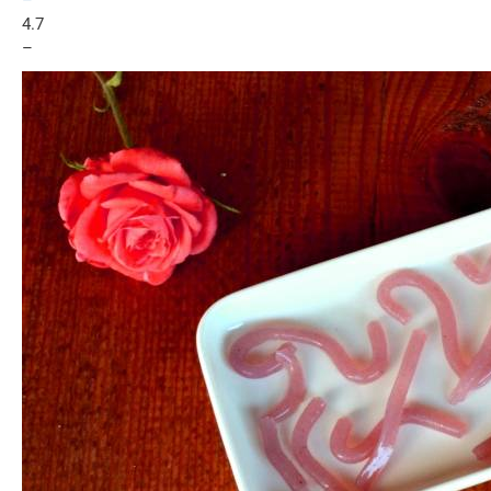
–
4.7
–