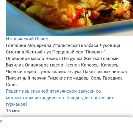
Итальянский Начос
Говядина
Моцарелла
Итальянская колбаса
Луковица
Сметана
Желтый лук
Перцовый сок "Пиквант"
Оливковое масло
Чеснок
Петрушка
Жесткая салями
Базилик
Оливковое масло
Чеснок
Каперсы
Каперсы
Черный перец
Пучок зеленого лука
Пакет сырых чипсов
Пикантный перчик
Римские помидоры
Соль
Гвоздика
Соль
Рецепт изысканной итальянской закуски со
множеством ингредиентов. Блюдо для настоящих
гурманов!
15 мин
–
×
5.0
–