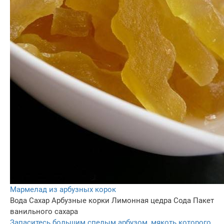
Мармелад из арбузных корок
Вода
Сахар
Арбузные корки
Лимонная цедра
Сода
Пакет
ванильного сахара
Запаситесь большим спелым арбузом, мякоть которого