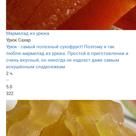
Мармелад из урюка
Урюк
Сахар
Урюк - самый полезный сухофрукт! Поэтому я так
люблю мармелад из урюка. Простой в приготовлении и
очень вкусный, он никогда не надоест даже самым
искушённым сладкоежкам.
2 ч.
–
5.0
322