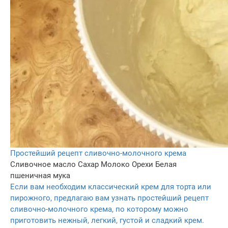
Простейший рецепт сливочно-молочного крема
Сливочное масло
Сахар
Молоко
Орехи
Белая
пшеничная мука
Если вам необходим классический крем для торта или
пирожного, предлагаю вам узнать простейший рецепт
сливочно-молочного крема, по которому можно
приготовить нежный, легкий, густой и сладкий крем.