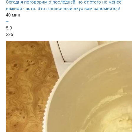
Сегодня поговорим о последней, но от этого не менее
важной части. Этот сливочный вкус вам запомнится!
40 мин
–
5.0
235