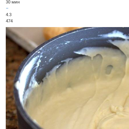
30 мин
–
4.3
474