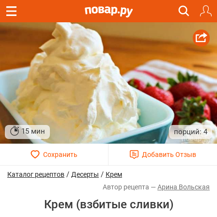
15 мин
4
/
/
Каталог рецептов
Десерты
Крем
Арина Вольская
Крем (взбитые сливки)