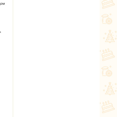
дом
ь