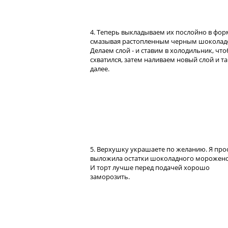
4. Теперь выкладываем их послойно в фор
смазывая растопленным черным шоколад
Делаем слой - и ставим в холодильник, чт
схватился, затем наливаем новый слой и та
далее.
5. Верхушку украшаете по желанию. Я про
выложила остатки шоколадного морожено
И торт лучше перед подачей хорошо
заморозить.