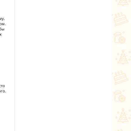
му,
ом.
обы
к
сто
го.