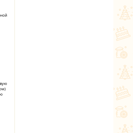
яной
рвую
ом)
ую