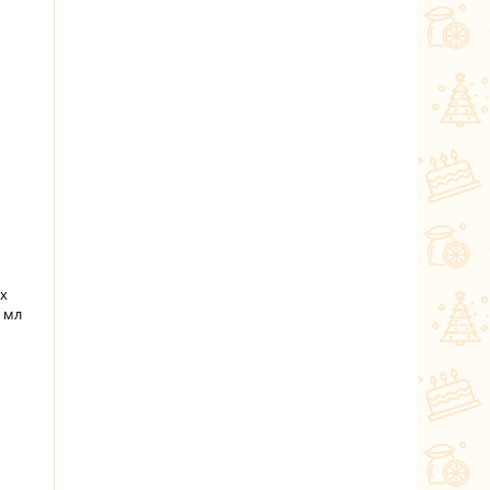
ух
 мл