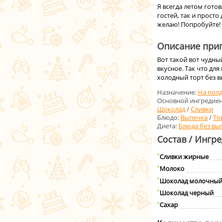
Я всегда летом гото
гостей, так и прост
желаю! Попробуйте!
Описание приг
Вот такой вот чудны
вкусное. Так что дл
холодный торт без в
Назначение:
На пол
Основной ингредиен
Шоколад
/
Сливки
Блюдо:
Выпечка
/
То
Диета:
Блюда без вы
Состав / Ингр
Сливки жирные
Молоко
Шоколад молочны
Шоколад черный
Сахар