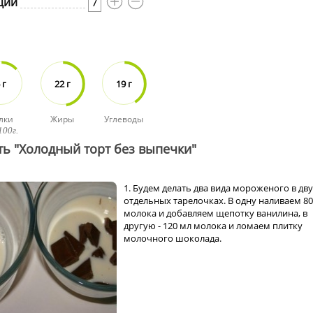
ций
7
 г
22 г
19 г
лки
Жиры
Углеводы
100г.
ть "Холодный торт без выпечки"
1. Будем делать два вида мороженого в дв
отдельных тарелочках. В одну наливаем 80
молока и добавляем щепотку ванилина, в
другую - 120 мл молока и ломаем плитку
молочного шоколада.