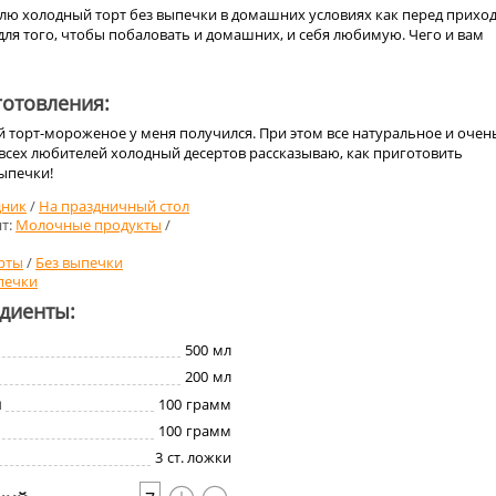
влю холодный торт без выпечки в домашних условиях как перед прихо
о для того, чтобы побаловать и домашних, и себя любимую. Чего и вам
отовления:
й торт-мороженое у меня получился. При этом все натуральное и очен
я всех любителей холодный десертов рассказываю, как приготовить
ыпечки!
дник
/
На праздничный стол
т:
Молочные продукты
/
рты
/
Без выпечки
печки
едиенты:
500
мл
200
мл
й
100
грамм
100
грамм
3
ст. ложки