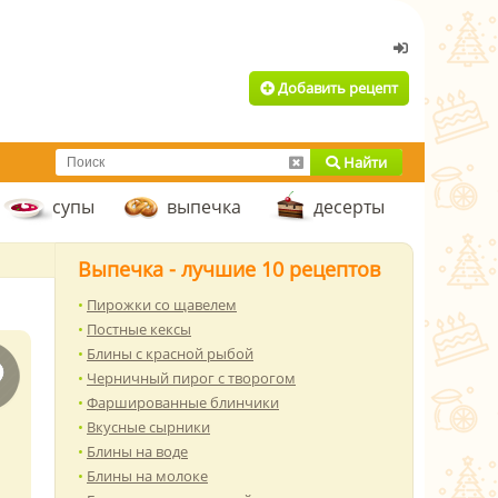
Добавить рецепт
Найти
супы
выпечка
десерты
Выпечка - лучшие 10 рецептов
Пирожки со щавелем
Постные кексы
Блины с красной рыбой
Черничный пирог с творогом
Фаршированные блинчики
Вкусные сырники
Блины на воде
Блины на молоке