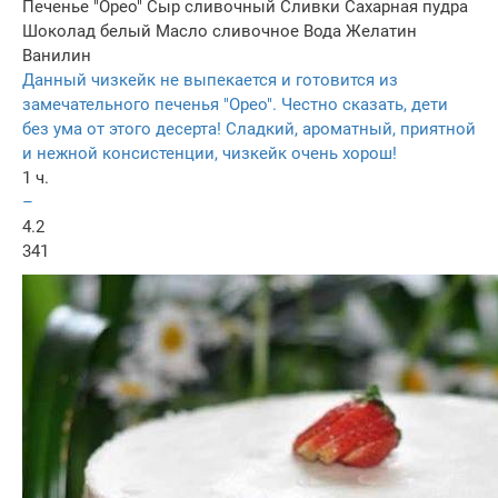
Печенье "Орео"
Сыр сливочный
Сливки
Сахарная пудра
Шоколад белый
Масло сливочное
Вода
Желатин
Ванилин
Данный чизкейк не выпекается и готовится из
замечательного печенья "Орео". Честно сказать, дети
без ума от этого десерта! Сладкий, ароматный, приятной
и нежной консистенции, чизкейк очень хорош!
1 ч.
–
4.2
341