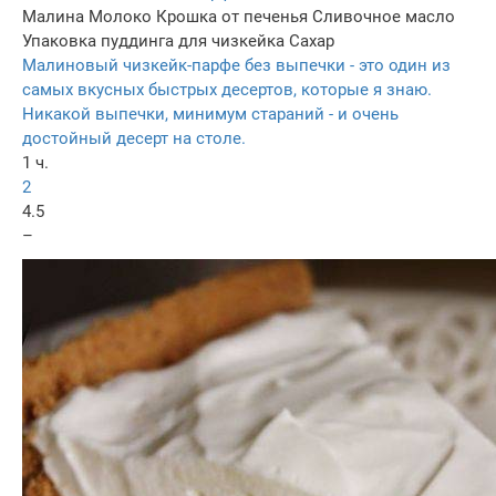
Малина
Молоко
Крошка от печенья
Сливочное масло
Упаковка пуддинга для чизкейка
Сахар
Малиновый чизкейк-парфе без выпечки - это один из
самых вкусных быстрых десертов, которые я знаю.
Никакой выпечки, минимум стараний - и очень
достойный десерт на столе.
1 ч.
2
4.5
–