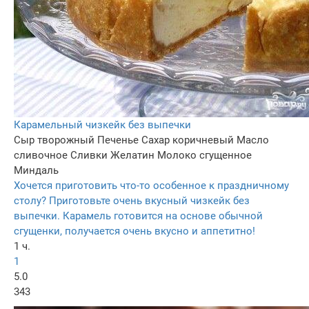
Карамельный чизкейк без выпечки
Сыр творожный
Печенье
Сахар коричневый
Масло
сливочное
Сливки
Желатин
Молоко сгущенное
Миндаль
Хочется приготовить что-то особенное к праздничному
столу? Приготовьте очень вкусный чизкейк без
выпечки. Карамель готовится на основе обычной
сгущенки, получается очень вкусно и аппетитно!
1 ч.
1
5.0
343