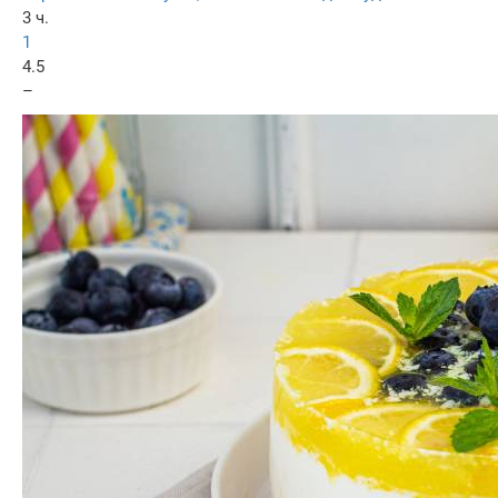
3 ч.
1
4.5
–