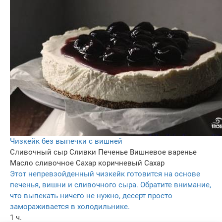
Чизкейк без выпечки с вишней
Сливочный сыр
Сливки
Печенье
Вишневое варенье
Масло сливочное
Сахар коричневый
Сахар
Этот непревзойденный чизкейк готовится на основе
печенья, вишни и сливочного сыра. Обратите внимание,
что выпекать ничего не нужно, десерт просто
замораживается в холодильнике.
1 ч.