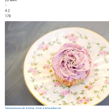
20 мин
–
4.2
178
Черничный крем для капкейков