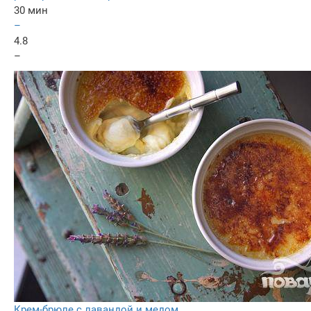
30 мин
–
4.8
–
Крем-брюле с лавандой и медом