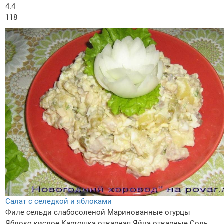
4.4
118
Салат с селедкой и яблоками
Филе сельди слабосоленой
Маринованные огурцы
Яблоко кислое
Картошка отварная
Яйца отварные
Соль,