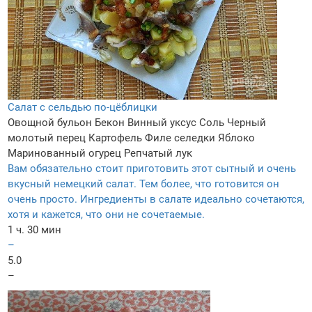
Салат с сельдью по-цёблицки
Овощной бульон
Бекон
Винный уксус
Соль
Черный
молотый перец
Картофель
Филе селедки
Яблоко
Маринованный огурец
Репчатый лук
Вам обязательно стоит приготовить этот сытный и очень
вкусный немецкий салат. Тем более, что готовится он
очень просто. Ингредиенты в салате идеально сочетаются,
хотя и кажется, что они не сочетаемые.
1 ч. 30 мин
–
5.0
–