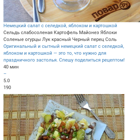
Немецкий салат с селедкой, яблоком и картошкой
Сельдь слабосоленая
Картофель
Майонез
Яблоки
Соленые огурцы
Лук красный
Черный перец
Соль
Оригинальный и сытный немецкий салат с селедкой,
яблоком и картошкой — это то, что нужно для
праздничного застолья. Спешу поделиться рецептом!
40 мин
–
5.0
190