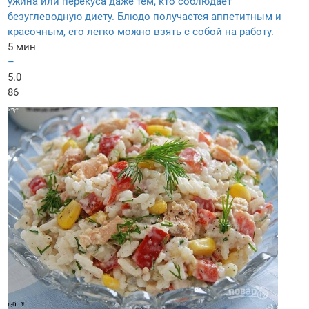
ужина или перекуса даже тем, кто соблюдает
безуглеводную диету. Блюдо получается аппетитным и
красочным, его легко можно взять с собой на работу.
5 мин
–
5.0
86