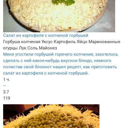
Салат из картофеля с копченой горбушей
Горбуша копченая
Уксус
Картофель
Яйцо
Маринованные
огурцы
Лук
Соль
Майонез
Меня угостили горбушей горячего копчения, захотелось
сделать с ней какое-нибудь вкусное блюдо, немного
полистав свой блокнот нашел рецепт, как приготовить
салат из картофеля с копченой горбушей.
1 ч.
–
3.7
119