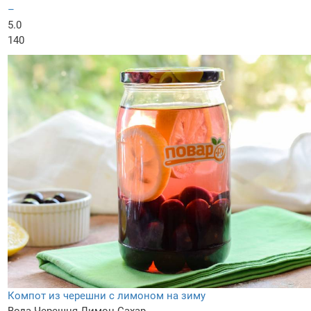
–
5.0
140
Компот из черешни с лимоном на зиму
Вода
Черешня
Лимон
Сахар