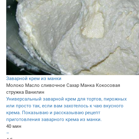
Заварной крем из манки
Молоко
Масло сливочное
Сахар
Манка
Кокосовая
стружка
Ванилин
Универсальный заварной крем для тортов, пирожных
или просто так, если вам захотелось к чаю вкусного
крема. Показываю и рассказываю рецепт
приготовления заварного крема из манки.
40 мин
–