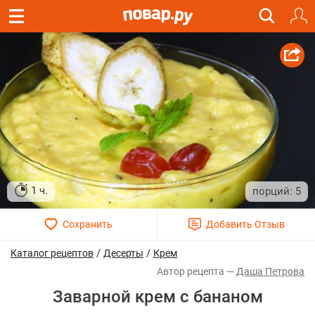
1 ч.
5
/
/
Каталог рецептов
Десерты
Крем
Даша Петрова
Заварной крем с бананом