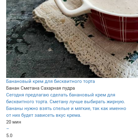
Банановый крем для бисквитного торта
Банан
Сметана
Сахарная пудра
Сегодня предлагаю сделать банановый крем для
бисквитного торта. Сметану лучше выбирать жирную.
Бананы нужно взять спелые и мягкие, так как именно
от них будет зависеть вкус крема.
20 мин
–
5.0