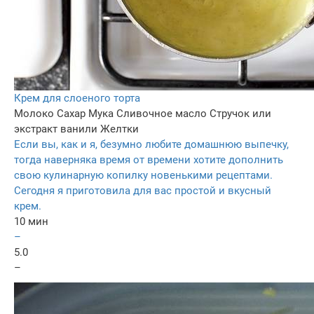
Крем для слоеного торта
Молоко
Сахар
Мука
Сливочное масло
Стручок или
экстракт ванили
Желтки
Если вы, как и я, безумно любите домашнюю выпечку,
тогда наверняка время от времени хотите дополнить
свою кулинарную копилку новенькими рецептами.
Сегодня я приготовила для вас простой и вкусный
крем.
10 мин
–
5.0
–