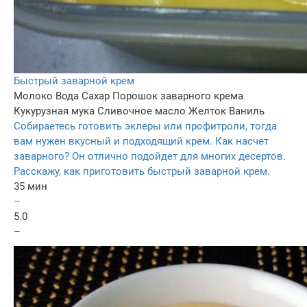
Быстрый заварной крем
Молоко
Вода
Сахар
Порошок заварного крема
Кукурузная мука
Сливочное масло
Желток
Ваниль
Собираетесь готовить эклеры или профитроли, тогда
вам нужен вкусный и подходящий крем. Как насчет
заварного? Он отлично подойдет для многих десертов.
Расскажу, как приготовить быстрый заварной крем.
35 мин
–
5.0
–