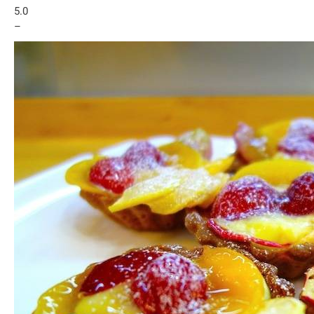
5.0
–