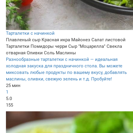
Тарталетки с начинкой
Плавленый сыр
Красная икра
Майонез
Салат листовой
Тарталетки
Помидоры черри
Сыр "Моцарелла"
Свекла
отварная
Оливки
Соль
Маслины
Разнообразные тарталетки с начинкой — идеальная
холодная закуска для праздничного стола. Вы можете
миксовать любые продукты по вашему вкусу, добавлять
маслины, оливки, свежую зелень и т.д. Пробуйте!
25 мин
1
5.0
155