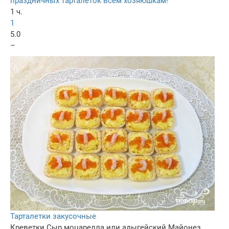
праздничных тарталеток всем хозяюшкам!
1 ч.
1
5.0
–
Тарталетки закусочные
Креветки
Сыр моцарелла или адыгейский
Майонез