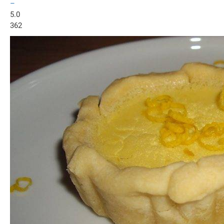
–
5.0
362