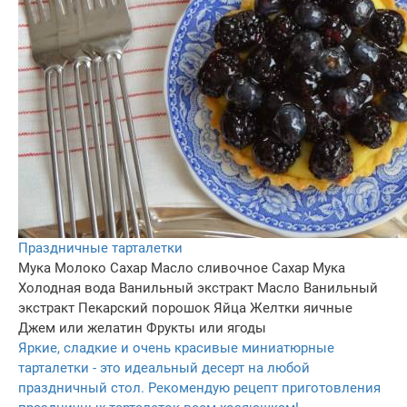
Праздничные тарталетки
Мука
Молоко
Сахар
Масло сливочное
Сахар
Мука
Холодная вода
Ванильный экстракт
Масло
Ванильный
экстракт
Пекарский порошок
Яйца
Желтки яичные
Джем или желатин
Фрукты или ягоды
Яркие, сладкие и очень красивые миниатюрные
тарталетки - это идеальный десерт на любой
праздничный стол. Рекомендую рецепт приготовления