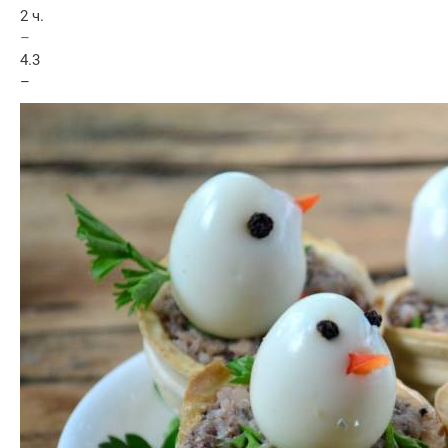
2 ч.
–
4.3
–