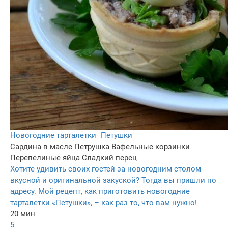
Новогодние тарталетки "Петушки"
Сардина в масле
Петрушка
Вафельные корзинки
Перепелиные яйца
Сладкий перец
Хотите удивить своих гостей за новогодним столом
вкусной и оригинальной закуской? Тогда вы пришли по
адресу. Мой рецепт, как приготовить новогодние
тарталетки «Петушки», – как раз то, что вам нужно!
20 мин
5