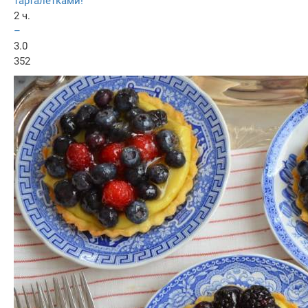
тарталетками!
2 ч.
–
3.0
352