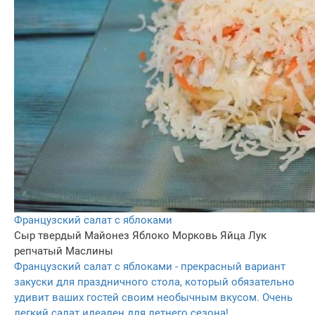
Французский салат с яблоками
Сыр твердый
Майонез
Яблоко
Морковь
Яйца
Лук
репчатый
Маслины
Французский салат с яблоками - прекрасный вариант
закуски для праздничного стола, который обязательно
удивит ваших гостей своим необычным вкусом. Очень
легкий салат идеален для летнего сезона!