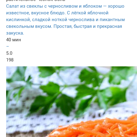
Салат из свеклы с черносливом и яблоком — хорошо
известное, вкусное блюдо. С лёгкой яблочной
кислинкой, сладкой ноткой чернослива и пикантным
свекольным вкусом. Простая, быстрая и прекрасная
закуска.
40 мин
–
5.0
198