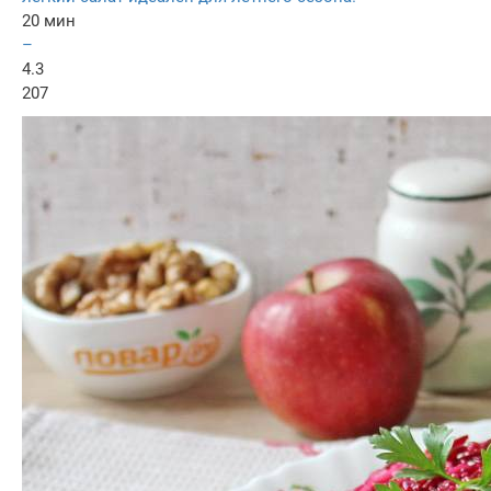
20 мин
–
4.3
207