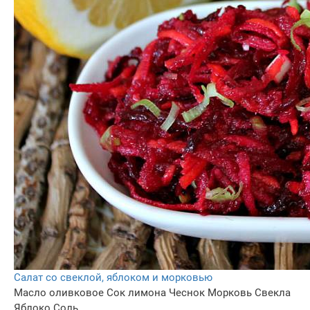
Салат со свеклой, яблоком и морковью
Масло оливковое
Сок лимона
Чеснок
Морковь
Свекла
Яблоко
Соль