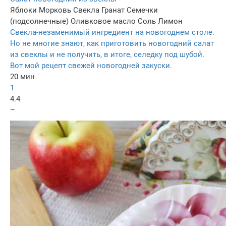
Яблоки
Морковь
Свекла
Гранат
Семечки
(подсолнечные)
Оливковое масло
Соль
Лимон
Свекла-незаменимый ингредиент на новогоднем столе.
Но не многие знают, как приготовить новогодний салат
из свеклы и не получить, в итоге, селедку под шубой.
Вот мой рецепт свежей новогодней закуски.
20 мин
1
4.4
–