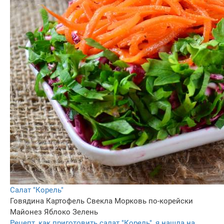
Салат "Корель"
Говядина
Картофель
Свекла
Морковь по-корейски
Майонез
Яблоко
Зелень
Рецепт, как приготовить салат "Корель", я нашла на