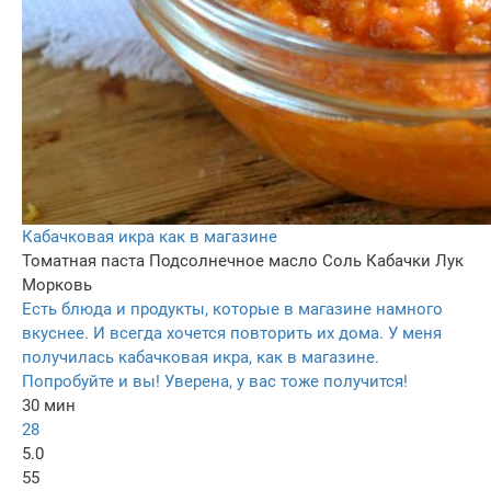
Кабачковая икра как в магазине
Томатная паста
Подсолнечное масло
Соль
Кабачки
Лук
Морковь
Есть блюда и продукты, которые в магазине намного
вкуснее. И всегда хочется повторить их дома. У меня
получилась кабачковая икра, как в магазине.
Попробуйте и вы! Уверена, у вас тоже получится!
30 мин
28
5.0
55