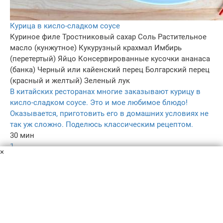
Курица в кисло-сладком соусе
Куриное филе
Тростниковый сахар
Соль
Растительное
масло (кунжутное)
Кукурузный крахмал
Имбирь
(перетертый)
Яйцо
Консервированные кусочки ананаса
(банка)
Черный или кайенский перец
Болгарский перец
(красный и желтый)
Зеленый лук
В китайских ресторанах многие заказывают курицу в
кисло-сладком соусе. Это и мое любимое блюдо!
Оказывается, приготовить его в домашних условиях не
так уж сложно. Поделюсь классическим рецептом.
30 мин
1
×
5.0
–
Пользовательское соглашение
Политика конфиденциальности