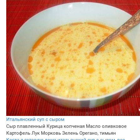
Итальянский суп с сыром
Сыр плавленный
Курица копченая
Масло оливковое
Картофель
Лук
Морковь
Зелень
Орегано, тимьян