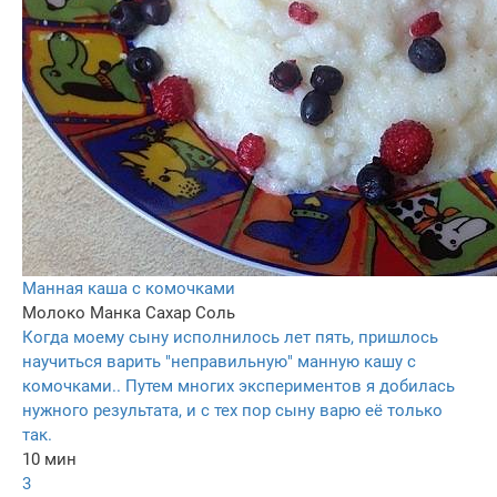
Манная каша с комочками
Молоко
Манка
Сахар
Соль
Когда моему сыну исполнилось лет пять, пришлось
научиться варить "неправильную" манную кашу с
комочками.. Путем многих экспериментов я добилась
нужного результата, и с тех пор сыну варю её только
так.
10 мин
3