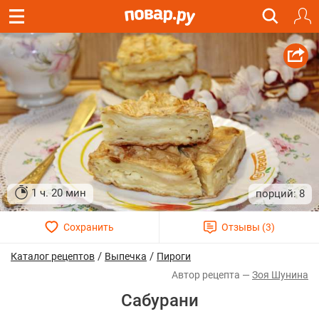
1 ч. 20 мин
8
/
/
Каталог рецептов
Выпечка
Пироги
Зоя Шунина
Сабурани