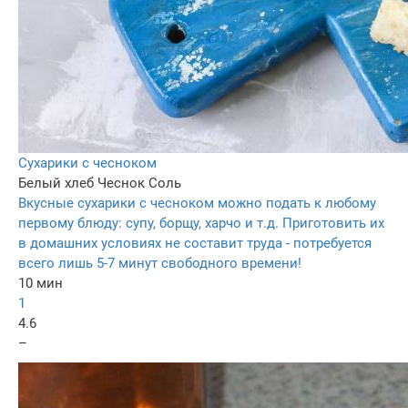
Сухарики с чесноком
Белый хлеб
Чеснок
Соль
Вкусные сухарики с чесноком можно подать к любому
первому блюду: супу, борщу, харчо и т.д. Приготовить их
в домашних условиях не составит труда - потребуется
всего лишь 5-7 минут свободного времени!
10 мин
1
4.6
–