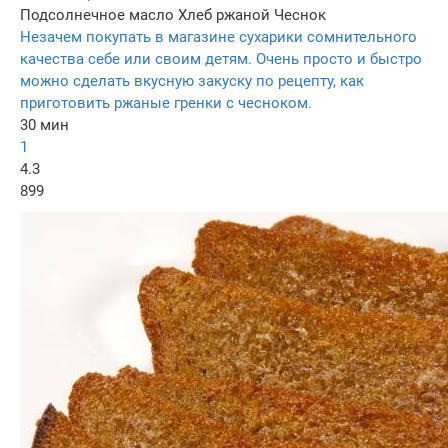
Подсолнечное масло
Хлеб ржаной
Чеснок
Незачем покупать в магазине сухарики сомнительного
качества себе или своим детям. Очень просто и быстро
можно сделать вкусную закуску по рецепту, как
приготовить ржаные гренки с чесноком.
30 мин
1
4.3
899