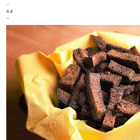
–
4.4
–