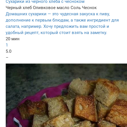
Сухарики из черного хлеба с чесноком
Черный хлеб
Оливковое масло
Соль
Чеснок
Домашних сухарики — это чудесная закуска к пиву,
дополнение к первым блюдам, а также ингредиент для
салата, например. Хочу предложить вам простой и
удобный рецепт, который стоит взять на заметку.
20 мин
1
5.0
–