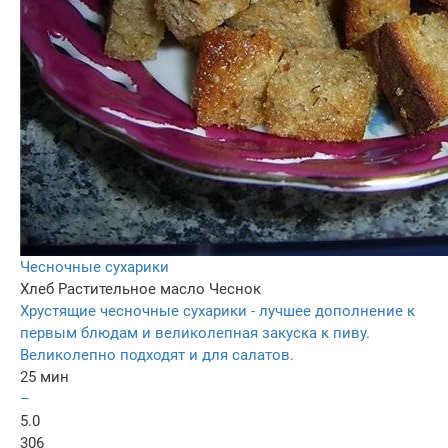
Чесночные сухарики
Хлеб
Растительное масло
Чеснок
Хрустящие чесночные сухарики - лучшее дополнение к
первым блюдам и великолепная закуска к пиву.
Великолепно подходят и для салатов.
25 мин
–
5.0
306