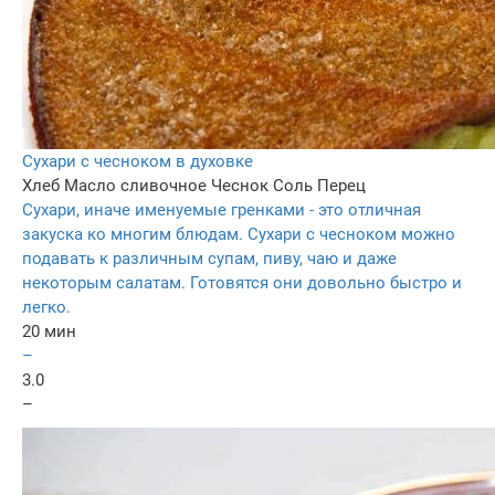
Сухари с чесноком в духовке
Хлеб
Масло сливочное
Чеснок
Соль
Перец
Сухари, иначе именуемые гренками - это отличная
закуска ко многим блюдам. Сухари с чесноком можно
подавать к различным супам, пиву, чаю и даже
некоторым салатам. Готовятся они довольно быстро и
легко.
20 мин
–
3.0
–