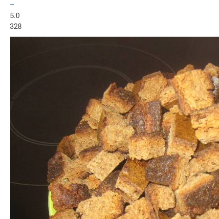
–
5.0
328