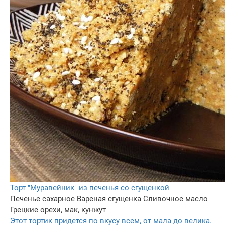
Торт "Муравейник" из печенья со сгущенкой
Печенье сахарное
Вареная сгущенка
Сливочное масло
Грецкие орехи, мак, кунжут
Этот тортик придется по вкусу всем, от мала до велика.