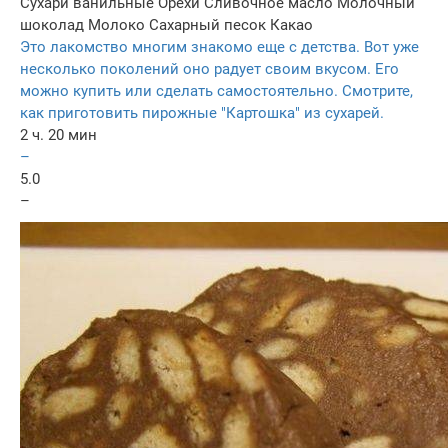
Сухари ванильные
Орехи
Сливочное масло
Молочный
шоколад
Молоко
Сахарный песок
Какао
Это лакомство многим знакомо еще с детства. Вот уже
несколько поколений оно радует своим вкусом. Его
можно купить или сделать самостоятельно. Смотрите,
как приготовить пирожные "Картошка" из сухарей.
2 ч. 20 мин
–
5.0
–