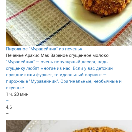
Пирожное "Муравейник" из печенья
Печенье
Арахис
Мак
Вареное сгущенное молоко
"Муравейник" — очень популярный десерт, ведь
сгущенку любят многие из нас. Если у вас детский
праздник или фуршет, то идеальный вариант —
пирожные "Муравейник". Оригинальные, необычные и
вкусные.
1 ч. 20 мин
–
4.6
–