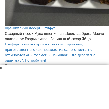
Французский десерт "Птифур"
Сахарный песок
Мука пшеничная
Шоколад
Орехи
Масло
сливочное
Разрыхлитель
Ванильный сахар
Яйцо
Птифуры - это ассорти маленьких пирожных,
приготовленных, как правило, из одного теста, но
отличаются они формой и начинкой. Это десерт "на
один укус". Попробуйте!
3 ч.
×
3
5.0
–
Пользовательское соглашение
Политика конфиденциальности