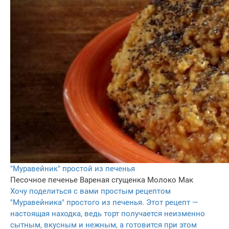
"Муравейник" простой из печенья
Песочное печенье
Вареная сгущенка
Молоко
Мак
Хочу поделиться с вами простым рецептом
"Муравейника" простого из печенья. Этот рецепт —
настоящая находка, ведь торт получается неизменно
сытным, вкусным и нежным, а готовится при этом