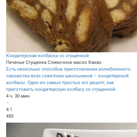
Кондитерская колбаска со сгущенкой
Печенье
Сгущенка
Сливочное масло
Какао
Есть несколько способов приготовления излюбленного
лакомства всех советских школьников – кондитерской
колбасы. Один из самых простых это рецепт, как
приготовить кондитерскую колбасу со сгущенкой.
4 ч. 30 мин
–
4.1
459