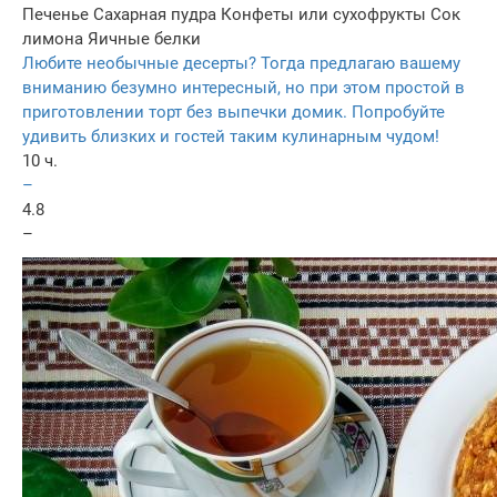
Печенье
Сахарная пудра
Конфеты или сухофрукты
Сок
лимона
Яичные белки
Любите необычные десерты? Тогда предлагаю вашему
вниманию безумно интересный, но при этом простой в
приготовлении торт без выпечки домик. Попробуйте
удивить близких и гостей таким кулинарным чудом!
10 ч.
–
4.8
–