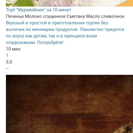
Торт "Муравейник" за 10 минут
Печенье
Молоко сгущенное
Сметана
Масло сливочное
Вкусный и простой в приготовлении тортик без
выпечки из минимума продуктов. Лакомство придется
по вкусу как детям, так и в принципе всем
сладкоежкам. Попробуйте!
10 мин
1
5.0
–