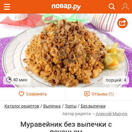
40 мин
4
/
/
/
Каталог рецептов
Выпечка
Торты
Без выпечки
Алексей Марчук
Муравейник без выпечки с