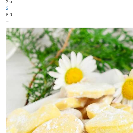
2 ч.
2
5.0
–