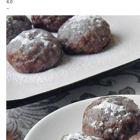
4.0
–