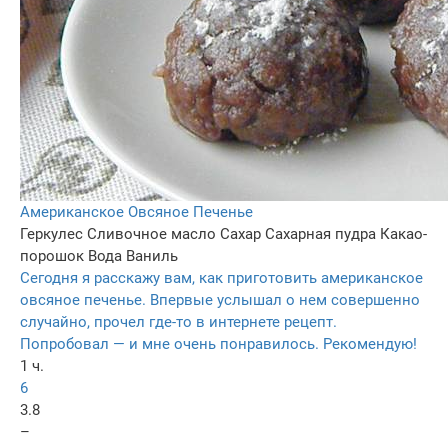
Американское Овсяное Печенье
Геркулес
Сливочное масло
Сахар
Сахарная пудра
Какао-
порошок
Вода
Ваниль
Сегодня я расскажу вам, как приготовить американское
овсяное печенье. Впервые услышал о нем совершенно
случайно, прочел где-то в интернете рецепт.
Попробовал — и мне очень понравилось. Рекомендую!
1 ч.
6
3.8
–