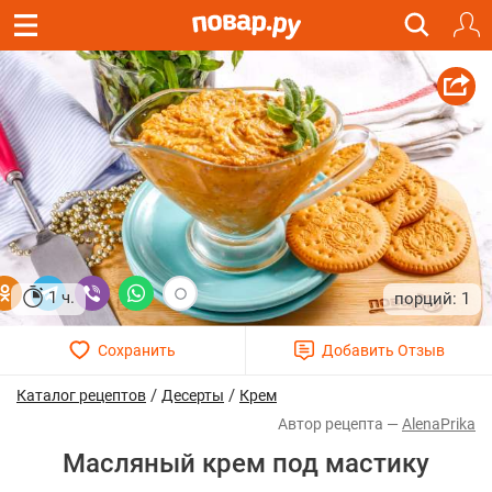
1 ч.
1
/
/
Каталог рецептов
Десерты
Крем
AlenaPrika
Масляный крем под мастику