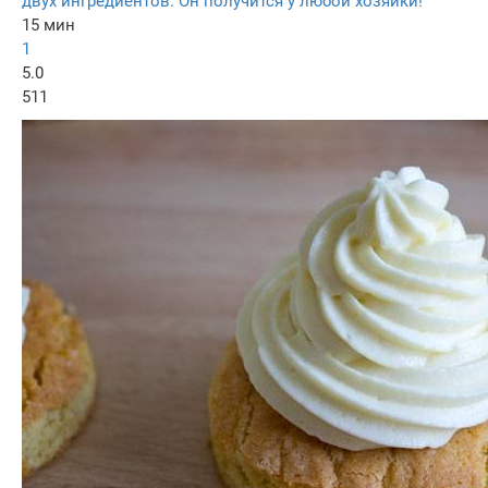
двух ингредиентов. Он получится у любой хозяйки!
15 мин
1
5.0
511