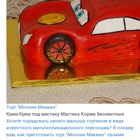
Торт "Молния Маквин"
Крем
Крем под мастику
Мастика
Коржи бисквитные
Хотите порадовать своего малыша тортиком в виде
известного мультипликационного персонажа? Я покажу
вам, как приготовить торт "Молния Маквин" своими