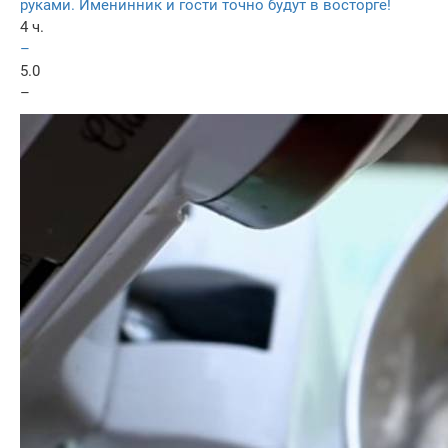
руками. Именинник и гости точно будут в восторге!
4 ч.
–
5.0
–