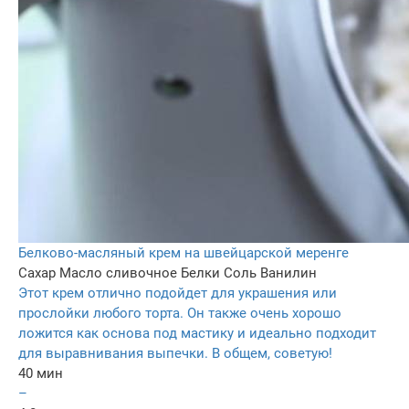
Белково-масляный крем на швейцарской меренге
Сахар
Масло сливочное
Белки
Соль
Ванилин
Этот крем отлично подойдет для украшения или
прослойки любого торта. Он также очень хорошо
ложится как основа под мастику и идеально подходит
для выравнивания выпечки. В общем, советую!
40 мин
–