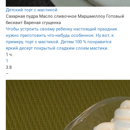
Детский торт с мастикой
Сахарная пудра
Масло сливочное
Маршмеллоу
Готовый
бисквит
Вареная сгущенка
Чтобы устроить своему ребенку настоящий праздник
нужно приготовить что-нибудь особенное. Ну вот, к
примеру, торт с мастикой. Детям 100 % понравится
яркий десерт покрытый сладким слоем мастики.
1 ч.
1
3.8
–