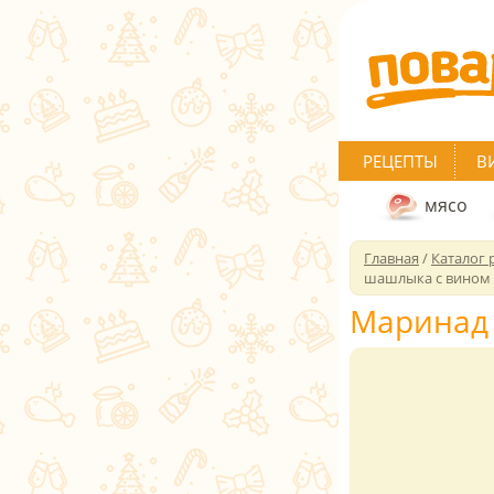
РЕЦЕПТЫ
В
мясо
Главная
/
Каталог 
шашлыка с вином
Маринад 