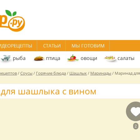
ИДЕОРЕЦЕПТЫ
СТАТЬИ
МЫ ГОТОВИМ
рыба
птица
овощи
салаты
рецептов
/
Соусы
/
Горячие блюда
/
Шашлык
/
Маринады
/
Маринад для
для шашлыка с вином
2