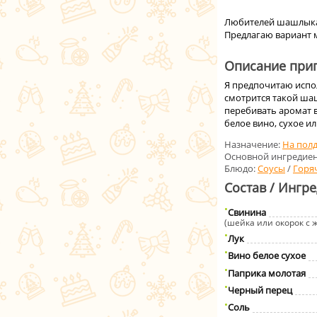
Любителей шашлыка 
Предлагаю вариант 
Описание приг
Я предпочитаю испол
смотрится такой ша
перебивать аромат 
белое вино, сухое и
Назначение:
На пол
Основной ингредиен
Блюдо:
Соусы
/
Горя
Состав / Ингр
Свинина
(шейка или окорок с 
Лук
Вино белое сухое
Паприка молотая
Черный перец
Соль