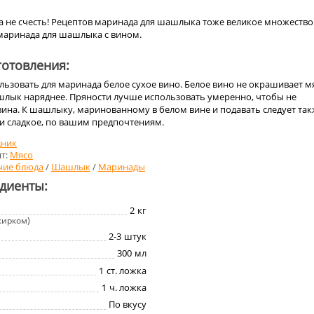
не счесть! Рецептов маринада для шашлыка тоже великое множество
маринада для шашлыка с вином.
отовления:
ьзовать для маринада белое сухое вино. Белое вино не окрашивает м
шлык наряднее. Пряности лучше использовать умеренно, чтобы не
вина. К шашлыку, маринованному в белом вине и подавать следует та
ли сладкое, по вашим предпочтениям.
дник
т:
Мясо
чие блюда
/
Шашлык
/
Маринады
едиенты:
2
кг
жирком)
2-3
штук
300
мл
1
ст. ложка
1
ч. ложка
По вкусу