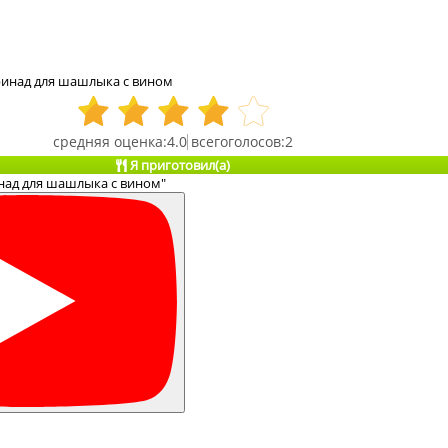
инад для шашлыка с вином
4.0
2
Я приготовил(а)
над для шашлыка с вином"