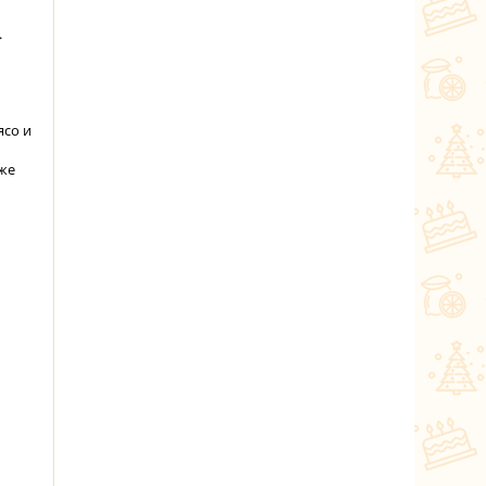
.
ясо и
кже