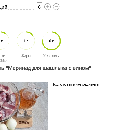
ций
6
 г
1 г
6 г
лки
Жиры
Углеводы
100г.
ть "Маринад для шашлыка с вином"
Подготовьте ингредиенты.