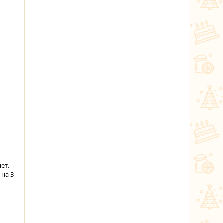
ет.
 на 3