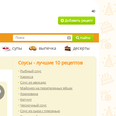
Добавить рецепт
Найти
супы
выпечка
десерты
Соусы - лучшие 10 рецептов
Рыбный соус
Харисса
Соус из авокадо
Майонез на перепелиных яйцах
Хреновина
Кетчуп
Чесночный соус
Соус из сыра с плесенью