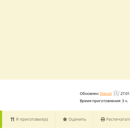
DianaV
27.01
Время приготовления:
3 ч.
Я приготовил(а)
Оценить
Распечатат