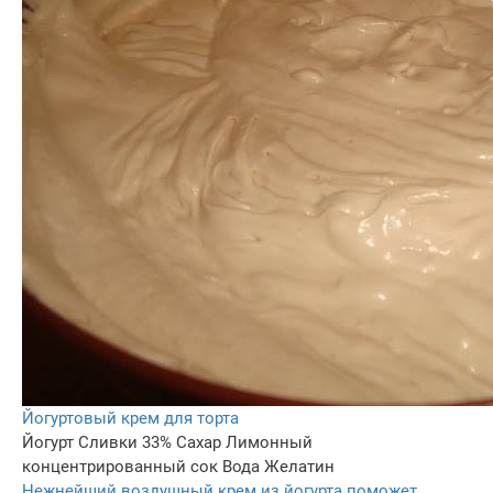
Йогуртовый крем для торта
Йогурт
Сливки 33%
Сахар
Лимонный
концентрированный сок
Вода
Желатин
Нежнейший воздушный крем из йогурта поможет