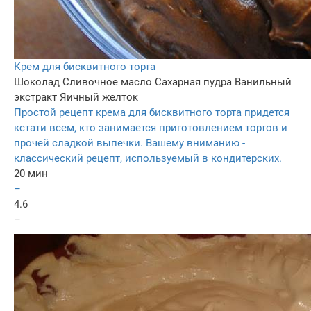
Крем для бисквитного торта
Шоколад
Сливочное масло
Сахарная пудра
Ванильный
экстракт
Яичный желток
Простой рецепт крема для бисквитного торта придется
кстати всем, кто занимается приготовлением тортов и
прочей сладкой выпечки. Вашему вниманию -
классический рецепт, используемый в кондитерских.
20 мин
–
4.6
–