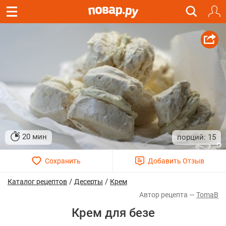
20 мин
15
/
/
Каталог рецептов
Десерты
Крем
TomaB
Крем для безе