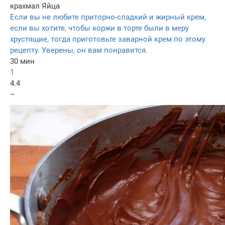
крахмал
Яйца
Если вы не любите приторно-сладкий и жирный крем,
если вы хотите, чтобы коржи в торте были в меру
хрустящие, тогда приготовьте заварной крем по этому
рецепту. Уверены, он вам понравится.
30 мин
1
4.4
–