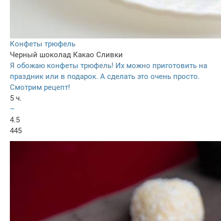
Конфеты трюфель
Черный шоколад
Какао
Сливки
Я обожаю конфеты трюфель! Их можно приготовить на
праздник или в подарок. А сделать это очень просто.
Смотрим рецепт!
5 ч.
–
4.5
445