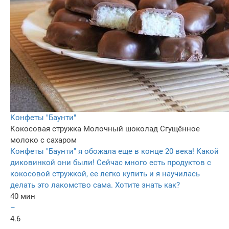
Конфеты "Баунти"
Кокосовая стружка
Молочный шоколад
Сгущённое
молоко с сахаром
Конфеты "Баунти" я обожала еще в конце 20 века! Какой
диковинкой они были! Сейчас много есть продуктов с
кокосовой стружкой, ее легко купить и я научилась
делать это лакомство сама. Хотите знать как?
40 мин
–
4.6