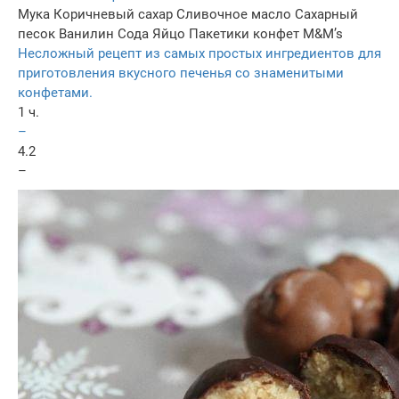
Мука
Коричневый сахар
Сливочное масло
Сахарный
песок
Ванилин
Сода
Яйцо
Пакетики конфет M&M’s
Несложный рецепт из самых простых ингредиентов для
приготовления вкусного печенья со знаменитыми
конфетами.
1 ч.
–
4.2
–