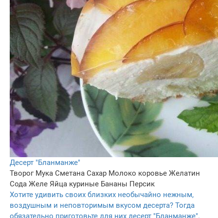
Десерт "Бланманже"
Творог
Мука
Сметана
Сахар
Молоко коровье
Желатин
Сода
Желе
Яйца куриные
Бананы
Персик
Хотите удивить своих близких необычайно нежным,
воздушным и неповторимым вкусом десерта? Тогда
обязательно приготовьте для них десерт "Бланманже".