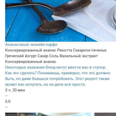
Ананасовый чизкейк-парфе
Консервированный ананас
Рикотта
Сахарное печенье
Греческий йогурт
Сахар
Соль
Ванильный экстракт
Консервированный ананас
Некоторые названия блюд могут ввести вас в ступор.
Как это сделать? Понимаешь, примерно, что это должно
быть, но даже боишься попробовать. Этот рецепт также
может вас испугать, но на деле всё просто.
3 ч. 20 мин
–
5.0
–