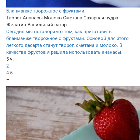
Бланманже творожное с фруктами
Творог
Ананасы
Молоко
Сметана
Сахарная пудра
Желатин
Ванильный сахар
Сегодня мы поговорим о том, как приготовить
бланманже творожное с фруктами. Основой для этого
легкого десерта станут творог, сметана и молоко. В
качестве фруктов я решила использовать ананасы.
5 ч.
2
4.5
–