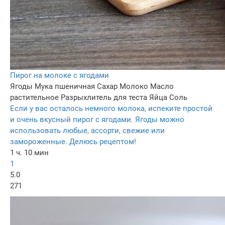
Пирог на молоке с ягодами
Ягоды
Мука пшеничная
Сахар
Молоко
Масло
растительное
Разрыхлитель для теста
Яйца
Соль
Если у вас осталось немного молока, испеките простой
и очень вкусный пирог с ягодами. Ягоды можно
использовать любые, ассорти, свежие или
замороженные. Делюсь рецептом!
1 ч. 10 мин
1
5.0
271