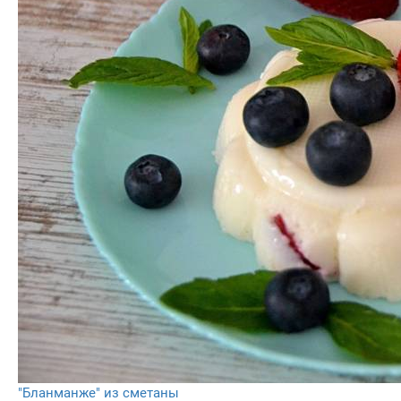
"Бланманже" из сметаны