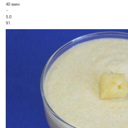
40 мин
–
5.0
91