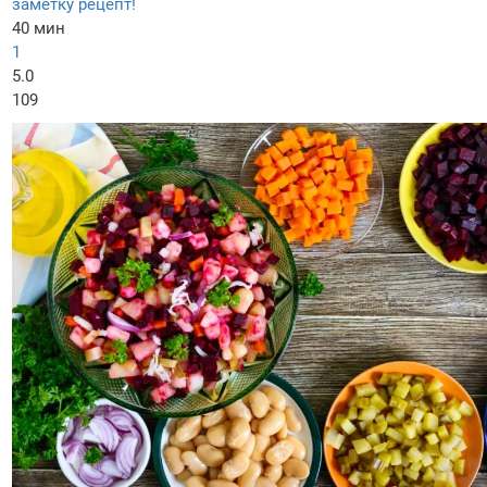
заметку рецепт!
40 мин
1
5.0
109