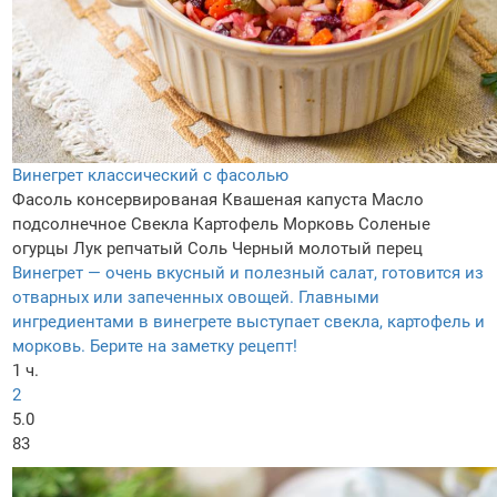
Винегрет классический с фасолью
Фасоль консервированая
Квашеная капуста
Масло
подсолнечное
Свекла
Картофель
Морковь
Соленые
огурцы
Лук репчатый
Соль
Черный молотый перец
Винегрет — очень вкусный и полезный салат, готовится из
отварных или запеченных овощей. Главными
ингредиентами в винегрете выступает свекла, картофель и
морковь. Берите на заметку рецепт!
1 ч.
2
5.0
83