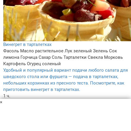
Винегрет в тарталетках
Фасоль
Масло растительное
Лук зеленый
Зелень
Сок
лимона
Горчица
Сахар
Соль
Тарталетки
Свекла
Морковь
Картофель
Огурец соленый
Удобный и популярный вариант подачи любого салата для
шведского стола или фуршета — подача в тарталетках,
небольших корзинках из пресного теста. Посмотрите, как
приготовить винегрет в тарталетках.
1 ч.
×
–
5.0
121