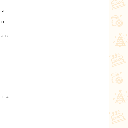
 и
бых
.2017
.2024