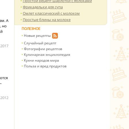
Простой рецепт шарлотки с яблоками
Фрикадельки для супа
Омлет классический с молоком
Простые блины на молоке
ам. А
, но
ПОЛЕЗНОЕ
ый
Новые рецепты
Случайный рецепт
.2017
Фотографии рецептов
Кулинарная энциклопедия
Кухни народов мира
Польза и вред продуктов
аются
–
.2012