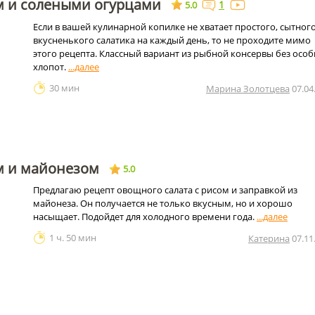
м и солеными огурцами
1
5.0
Если в вашей кулинарной копилке не хватает простого, сытного
вкусненького салатика на каждый день, то не проходите мимо
этого рецепта. Классный вариант из рыбной консервы без осо
хлопот.
30 мин
Марина Золотцева
07.04
м и майонезом
5.0
Предлагаю рецепт овощного салата с рисом и заправкой из
майонеза. Он получается не только вкусным, но и хорошо
насыщает. Подойдет для холодного времени года.
1 ч. 50 мин
Катерина
07.11