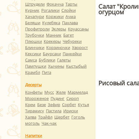
Штрудели
Фокачча
Тарты
Салат "Кроли
Курник
Рогалики
Слойки
огурцом
Хачапури
Коржики
Ачма
Беляши
Кулебяка
Пахлава
Профитроли
Эклеры
Круассаны
Трубочки
Манник
Багет
Плюшки
Крекеры
Чебуреки
Блинчики
Корзиночки
Хворост
Кексики
Баурсаки
Панкейки
Самса
Бублики
Галеты
Пампушки
Хычины
Кыстыбый
Крамбл
Пита
Рисовый сала
Десерты
Конфеты
Мусс
Желе
Мармелад
Мороженое
Пудинг
Сироп
Крем
Безе
Зефир
Сорбет
Кутья
Тирамису
Пастила
Ириски
Халва
Трайфл
Щербет
Гоголь
моголь
Чак-чак
Напитки