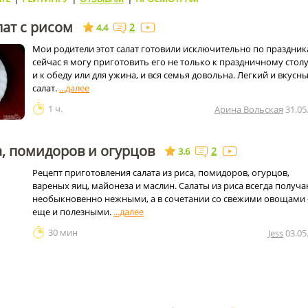
ат с рисом
2
4.4
Мои родители этот салат готовили исключительно по праздник
сейчас я могу приготовить его не только к праздничному столу
и к обеду или для ужина, и вся семья довольна. Легкий и вкусн
салат.
1 ч.
Арина Вольская
31.05
а, помидоров и огурцов
2
3.6
Рецепт приготовления салата из риса, помидоров, огурцов,
вареных яиц, майонеза и маслин. Салаты из риса всегда получ
необыкновенно нежными, а в сочетании со свежими овощами 
еще и полезными.
30 мин
Jess
03.05