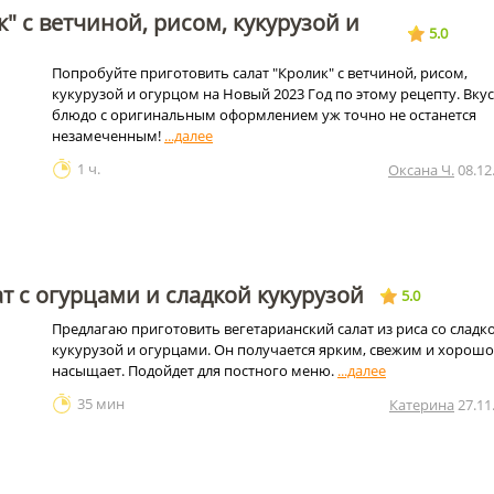
к" с ветчиной, рисом, кукурузой и
5.0
Попробуйте приготовить салат "Кролик" с ветчиной, рисом,
кукурузой и огурцом на Новый 2023 Год по этому рецепту. Вку
блюдо с оригинальным оформлением уж точно не останется
незамеченным!
1 ч.
Оксана Ч.
08.12
т с огурцами и сладкой кукурузой
5.0
Предлагаю приготовить вегетарианский салат из риса со сладк
кукурузой и огурцами. Он получается ярким, свежим и хорошо
насыщает. Подойдет для постного меню.
35 мин
Катерина
27.11