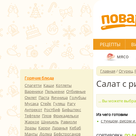
РЕЦЕПТЫ
В
мясо
Главная
/
Огурец
,
Горячие блюда
Салат с 
Спагетти
Каши
Котлеты
Вареники
Пельмени
Отбивные
Омлет
Паста
Яичница
Голубцы
... Вы можете выбр
Мусака
Стейк
Гуляш
Рагу
Антрекот
Ростбиф
Бифштекс
Из чего готовим
Тефтели
Плов
Фрикадельки
с тунцом, рисом 
Жаркое
Шницель
Равиоли
Зразы
Карри
Лазанья
Кебаб
Манты
Долма
Бефстроганов
СОРТИРОВКА:
ПО ДА