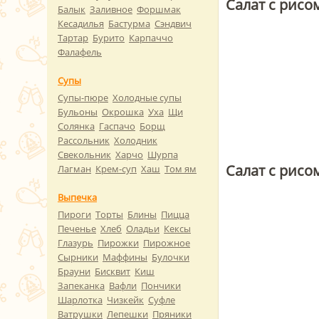
Салат с рисо
Балык
Заливное
Форшмак
Кесадилья
Бастурма
Сэндвич
Тартар
Бурито
Карпаччо
Фалафель
Супы
Супы-пюре
Холодные супы
Бульоны
Окрошка
Уха
Щи
Солянка
Гаспачо
Борщ
Рассольник
Холодник
Свекольник
Харчо
Шурпа
Салат с рисо
Лагман
Крем-суп
Хаш
Том ям
Выпечка
Пироги
Торты
Блины
Пицца
Печенье
Хлеб
Оладьи
Кексы
Глазурь
Пирожки
Пирожное
Сырники
Маффины
Булочки
Брауни
Бисквит
Киш
Запеканка
Вафли
Пончики
Шарлотка
Чизкейк
Суфле
Ватрушки
Лепешки
Пряники