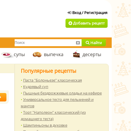
Добавить рецепт
Найти
супы
выпечка
десерты
Популярные рецепты
Паста "Болоньезе" классическая
Кудрявый суп
Пышные бездрожжевые оладьи на кефире
Универсальное тесто для пельменей и
мантов
Торт "Наполеон" классический (из
домашнего теста)
Шампиньоны в духовке