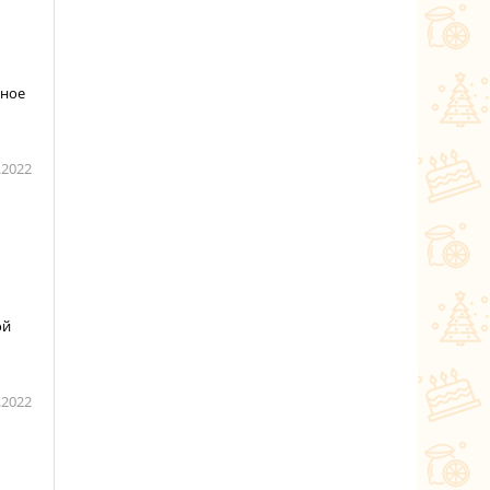
сное
.2022
ой
.2022