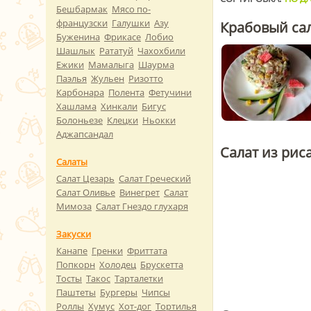
Бешбармак
Мясо по-
французски
Галушки
Азу
Крабовый сал
Буженина
Фрикасе
Лобио
Шашлык
Рататуй
Чахохбили
Ежики
Мамалыга
Шаурма
Паэлья
Жульен
Ризотто
Карбонара
Полента
Фетучини
Хашлама
Хинкали
Бигус
Болоньезе
Клецки
Ньокки
Аджапсандал
Салат из рис
Салаты
Салат Цезарь
Салат Греческий
Салат Оливье
Винегрет
Салат
Мимоза
Салат Гнездо глухаря
Закуски
Канапе
Гренки
Фриттата
Попкорн
Холодец
Брускетта
Тосты
Такос
Тарталетки
Паштеты
Бургеры
Чипсы
Роллы
Хумус
Хот-дог
Тортилья