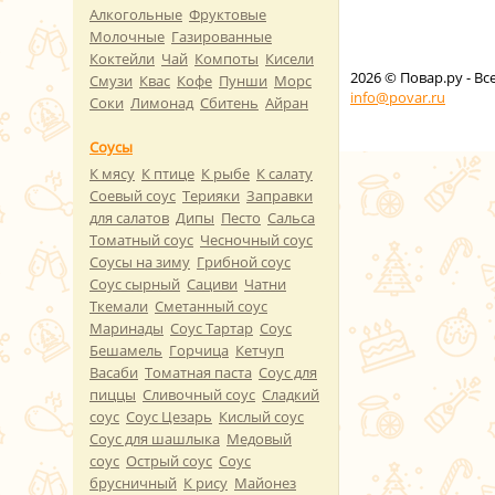
Алкогольные
Фруктовые
Молочные
Газированные
Коктейли
Чай
Компоты
Кисели
2026
© Повар.ру - В
Смузи
Квас
Кофе
Пунши
Морс
info@povar.ru
Соки
Лимонад
Сбитень
Айран
Соусы
К мясу
К птице
К рыбе
К салату
Соевый соус
Терияки
Заправки
для салатов
Дипы
Песто
Сальса
Томатный соус
Чесночный соус
Соусы на зиму
Грибной соус
Соус сырный
Сациви
Чатни
Ткемали
Сметанный соус
Маринады
Соус Тартар
Соус
Бешамель
Горчица
Кетчуп
Васаби
Томатная паста
Соус для
пиццы
Сливочный соус
Сладкий
соус
Соус Цезарь
Кислый соус
Соус для шашлыка
Медовый
соус
Острый соус
Соус
брусничный
К рису
Майонез