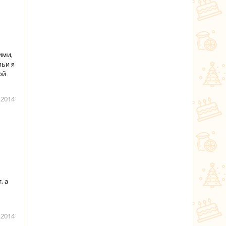
ими,
мьи я
ой
.2014
, а
.2014