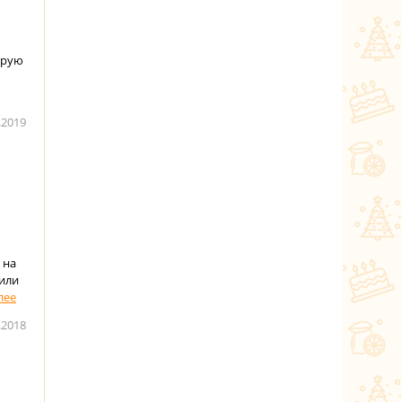
орую
.2019
 на
 или
.2018