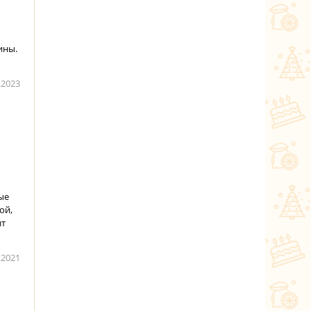
ины.
.2023
ые
ой,
ит
.2021