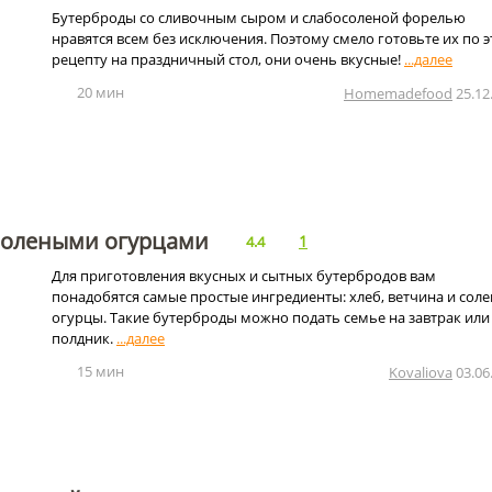
Бутерброды со сливочным сыром и слабосоленой форелью
нравятся всем без исключения. Поэтому смело готовьте их по 
рецепту на праздничный стол, они очень вкусные!
20 мин
Homemadefood
25.12
 солеными огурцами
1
4.4
Для приготовления вкусных и сытных бутербродов вам
понадобятся самые простые ингредиенты: хлеб, ветчина и сол
огурцы. Такие бутерброды можно подать семье на завтрак или
полдник.
15 мин
Kovaliova
03.06