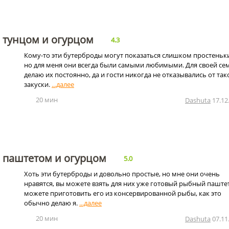
 тунцом и огурцом
4.3
Кому-то эти бутерброды могут показаться слишком простеньк
но для меня они всегда были самыми любимыми. Для своей се
делаю их постоянно, да и гости никогда не отказывались от так
закуски.
20 мин
Dashuta
17.12
с паштетом и огурцом
5.0
Хоть эти бутерброды и довольно простые, но мне они очень
нравятся, вы можете взять для них уже готовый рыбный паштет
можете приготовить его из консервированной рыбы, как это
обычно делаю я.
20 мин
Dashuta
07.11