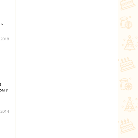
ть
.2018
!
ом и
.2014