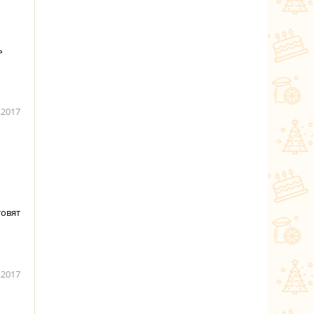
ь
.2017
товят
.2017