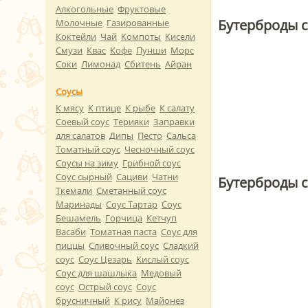
Алкогольные
Фруктовые
Бутерброды 
Молочные
Газированные
Коктейли
Чай
Компоты
Кисели
Смузи
Квас
Кофе
Пунши
Морс
Соки
Лимонад
Сбитень
Айран
Соусы
К мясу
К птице
К рыбе
К салату
Соевый соус
Терияки
Заправки
для салатов
Дипы
Песто
Сальса
Томатный соус
Чесночный соус
Соусы на зиму
Грибной соус
Соус сырный
Сациви
Чатни
Бутерброды с
Ткемали
Сметанный соус
Маринады
Соус Тартар
Соус
Бешамель
Горчица
Кетчуп
Васаби
Томатная паста
Соус для
пиццы
Сливочный соус
Сладкий
соус
Соус Цезарь
Кислый соус
Соус для шашлыка
Медовый
соус
Острый соус
Соус
брусничный
К рису
Майонез