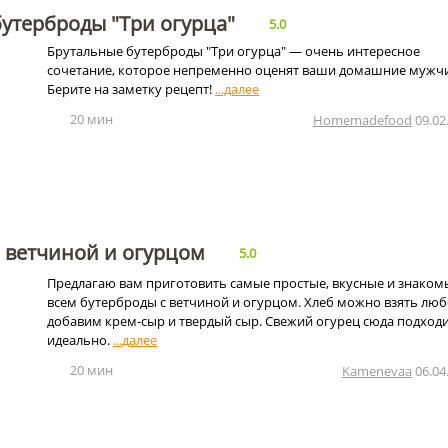
утерброды "Три огурца"
5.0
Брутальные бутерброды "Три огурца" — очень интересное
сочетание, которое непременно оценят ваши домашние мужч
Берите на заметку рецепт!
20 мин
Homemadefood
09.02
 ветчиной и огурцом
5.0
Предлагаю вам приготовить самые простые, вкусные и знаком
всем бутерброды с ветчиной и огурцом. Хлеб можно взять люб
добавим крем-сыр и твердый сыр. Свежий огурец сюда подход
идеально.
20 мин
Kamenevaa
06.04