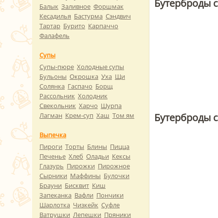
Бутерброды с
Балык
Заливное
Форшмак
Кесадилья
Бастурма
Сэндвич
Тартар
Бурито
Карпаччо
Фалафель
Супы
Супы-пюре
Холодные супы
Бульоны
Окрошка
Уха
Щи
Солянка
Гаспачо
Борщ
Рассольник
Холодник
Свекольник
Харчо
Шурпа
Бутерброды 
Лагман
Крем-суп
Хаш
Том ям
Выпечка
Пироги
Торты
Блины
Пицца
Печенье
Хлеб
Оладьи
Кексы
Глазурь
Пирожки
Пирожное
Сырники
Маффины
Булочки
Брауни
Бисквит
Киш
Запеканка
Вафли
Пончики
Шарлотка
Чизкейк
Суфле
Ватрушки
Лепешки
Пряники