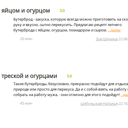
с яйцом и огурцом
5.0
Бутерброд - закуска, которую всегда можно приготовить на ск
руку и вкусно, сытно перекусить. Предлагаю рецепт летнего
бутерброда с яйцом, огурцом, помидором и сыром.
20 мин
Зоя Шунина
22.08
 треской и огурцами
5.0
Такие бутерброды, безусловно, прекрасно подойдут для отдыха
природе или просто для перекуса. Да и с собой взять на работу
собрать на работу мужа, - они отлично для этого подойдут!
45 мин
Цибульская Наталья
22.10