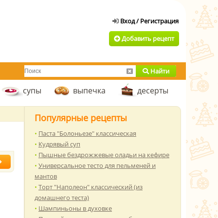
Добавить рецепт
Найти
супы
выпечка
десерты
Популярные рецепты
Паста "Болоньезе" классическая
Кудрявый суп
Пышные бездрожжевые оладьи на кефире
Универсальное тесто для пельменей и
мантов
Торт "Наполеон" классический (из
домашнего теста)
Шампиньоны в духовке