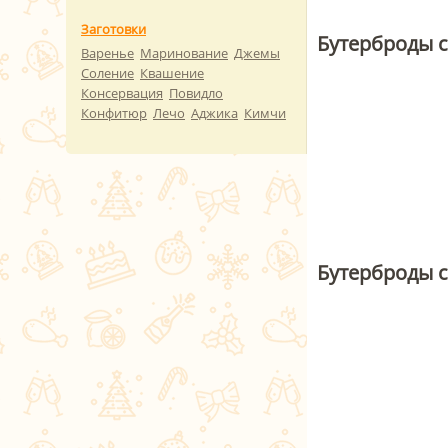
Заготовки
Бутерброды с
Варенье
Маринование
Джемы
Соление
Квашение
Консервация
Повидло
Конфитюр
Лечо
Аджика
Кимчи
Бутерброды 