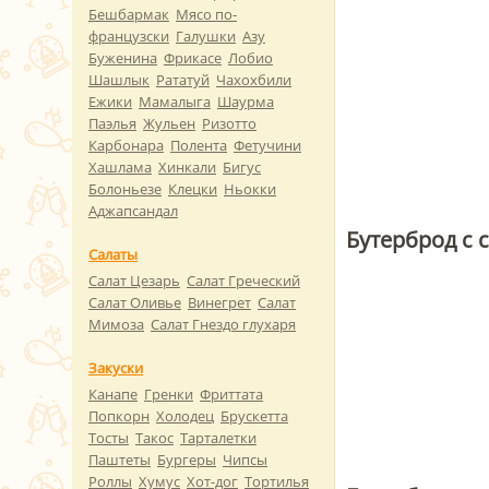
Бешбармак
Мясо по-
французски
Галушки
Азу
Буженина
Фрикасе
Лобио
Шашлык
Рататуй
Чахохбили
Ежики
Мамалыга
Шаурма
Паэлья
Жульен
Ризотто
Карбонара
Полента
Фетучини
Хашлама
Хинкали
Бигус
Болоньезе
Клецки
Ньокки
Аджапсандал
Бутерброд с
Салаты
Салат Цезарь
Салат Греческий
Салат Оливье
Винегрет
Салат
Мимоза
Салат Гнездо глухаря
Закуски
Канапе
Гренки
Фриттата
Попкорн
Холодец
Брускетта
Тосты
Такос
Тарталетки
Паштеты
Бургеры
Чипсы
Роллы
Хумус
Хот-дог
Тортилья