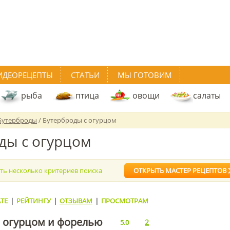
ИДЕОРЕЦЕПТЫ
СТАТЬИ
МЫ ГОТОВИМ
рыба
птица
овощи
салаты
Бутерброды
/ Бутерброды с огурцом
ды с огурцом
ать несколько критериев поиска
ОТКРЫТЬ МАСТЕР РЕЦЕПТОВ
ТЕ
|
РЕЙТИНГУ
|
ОТЗЫВАМ
|
ПРОСМОТРАМ
с огурцом и форелью
2
5.0