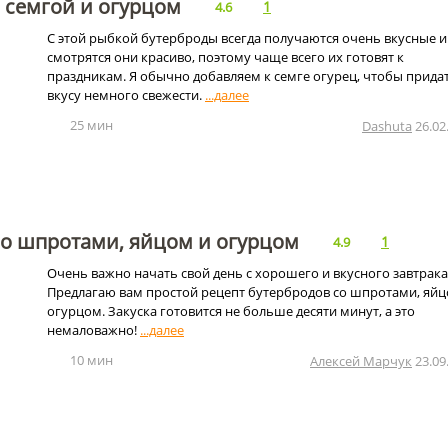
 семгой и огурцом
1
4.6
С этой рыбкой бутерброды всегда получаются очень вкусные и
смотрятся они красиво, поэтому чаще всего их готовят к
праздникам. Я обычно добавляем к семге огурец, чтобы прида
вкусу немного свежести.
25 мин
Dashuta
26.02
со шпротами, яйцом и огурцом
1
4.9
Очень важно начать свой день с хорошего и вкусного завтрака
Предлагаю вам простой рецепт бутербродов со шпротами, яйц
огурцом. Закуска готовится не больше десяти минут, а это
немаловажно!
10 мин
Алексей Марчук
23.09