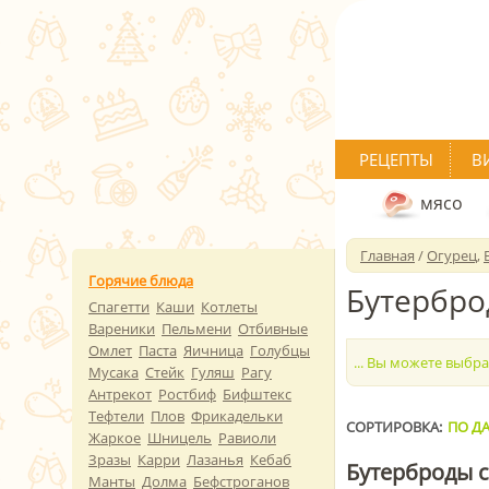
РЕЦЕПТЫ
В
мясо
Главная
/
Огурец
,
Горячие блюда
Бутербро
Спагетти
Каши
Котлеты
Вареники
Пельмени
Отбивные
Омлет
Паста
Яичница
Голубцы
... Вы можете выбр
Мусака
Стейк
Гуляш
Рагу
Антрекот
Ростбиф
Бифштекс
Тефтели
Плов
Фрикадельки
СОРТИРОВКА:
ПО ДА
Жаркое
Шницель
Равиоли
Зразы
Карри
Лазанья
Кебаб
Бутерброды 
Манты
Долма
Бефстроганов