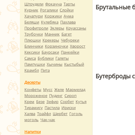
Штрудели
Фокачча
Тарты
Брутальные б
Курник
Рогалики
Слойки
Хачапури
Коржики
Ачма
Беляши
Кулебяка
Пахлава
Профитроли
Эклеры
Круассаны
Трубочки
Манник
Багет
Плюшки
Крекеры
Чебуреки
Блинчики
Корзиночки
Хворост
Кексики
Баурсаки
Панкейки
Самса
Бублики
Галеты
Пампушки
Хычины
Кыстыбый
Крамбл
Пита
Бутерброды с
Десерты
Конфеты
Мусс
Желе
Мармелад
Мороженое
Пудинг
Сироп
Крем
Безе
Зефир
Сорбет
Кутья
Тирамису
Пастила
Ириски
Халва
Трайфл
Щербет
Гоголь
моголь
Чак-чак
Напитки