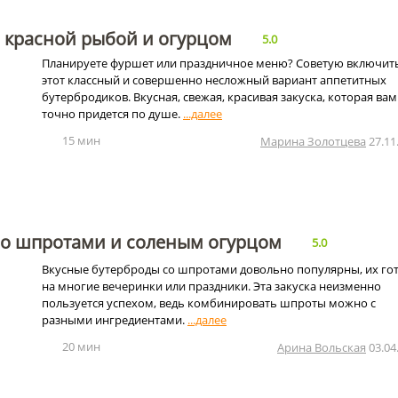
 красной рыбой и огурцом
5.0
Планируете фуршет или праздничное меню? Советую включит
этот классный и совершенно несложный вариант аппетитных
бутербродиков. Вкусная, свежая, красивая закуска, которая вам
точно придется по душе.
15 мин
Марина Золотцева
27.11
со шпротами и соленым огурцом
5.0
Вкусные бутерброды со шпротами довольно популярны, их го
на многие вечеринки или праздники. Эта закуска неизменно
пользуется успехом, ведь комбинировать шпроты можно с
разными ингредиентами.
20 мин
Арина Вольская
03.04