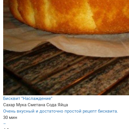
Бисквит "Наслаждение"
Сахар
Мука
Сметана
Сода
Яйца
Очень вкусный и достаточно простой рецепт бисквита.
30 мин
–