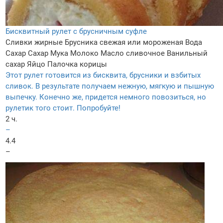
Бисквитный рулет с брусничным суфле
Сливки жирные
Брусника свежая или мороженая
Вода
Сахар
Сахар
Мука
Молоко
Масло сливочное
Ванильный
сахар
Яйцо
Палочка корицы
Этот рулет готовится из бисквита, брусники и взбитых
сливок. В результате получаем нежную, мягкую и пышную
выпечку. Конечно же, придется немного повозиться, но
рулетик того стоит. Попробуйте!
2 ч.
–
4.4
–