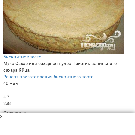
Бисквитное тесто
Мука
Сахар или сахарная пудра
Пакетик ванильного
сахара
Яйца
Рецепт приготовления бисквитного теста.
40 мин
–
4.7
238
Страницы:
×
предыдущая
следующая
Рецептов бисквита: 381
1
...
8
9
10