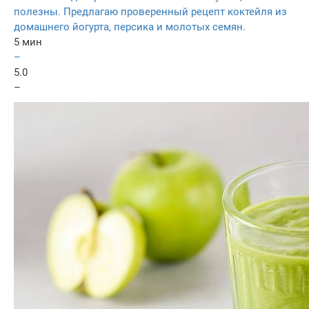
полезны. Предлагаю проверенный рецепт коктейля из
домашнего йогурта, персика и молотых семян.
5 мин
–
5.0
–