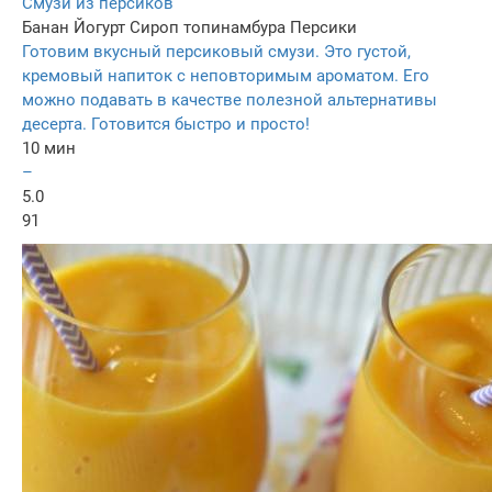
Смузи из персиков
Банан
Йогурт
Сироп топинамбура
Персики
Готовим вкусный персиковый смузи. Это густой,
кремовый напиток с неповторимым ароматом. Его
можно подавать в качестве полезной альтернативы
десерта. Готовится быстро и просто!
10 мин
–
5.0
91