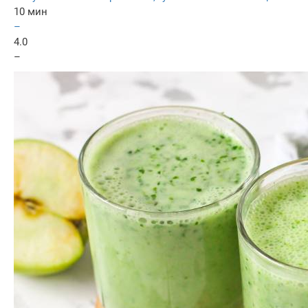
10 мин
–
4.0
–