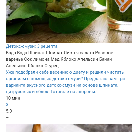
Детокс-смузи: 3 рецепта
Вода
Вода
Шпинат
Шпинат
Листья салата
Розовое
варенье
Сок лимона
Мед
Яблоко
Апельсин
Банан
Апельсин
Яблоко
Огурец
Уже подобрали себе весеннюю диету и решили чистить
организм с помощью детокс-смузи? Предлагаю вам три
варианта вкусного детокс-смузи на основе шпината,
цитрусовых и яблок. Готовьте на здоровье!
10 мин
3
5.0
–