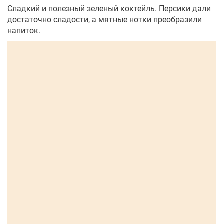
Сладкий и полезный зеленый коктейль. Персики дали
достаточно сладости, а мятные нотки преобразили
напиток.