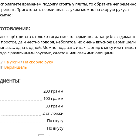
 располагаете временем подолгу стоять у плиты, то обратите непременн
 рецепт. Приготовить вермишель с луком можно на скорую руку, а
 сытно!
отовления:
мне ещё с детства, только тогда вместо вермишели, чаще была домаш
 простое, да и честно говоря, небогатое, но очень вкусное! Вермишел
липаясь, одна к одной. Можно подавать и как гарнир к мясу или птице, 
юдо с различными соусами, салатом или свежими овощами.
д
/
На ужин
/
На скорую руку
т:
Вермишель
едиенты:
200
грамм
100
грамм
30
грамм
о
2
ст. ложки
По вкусу
По вкусу