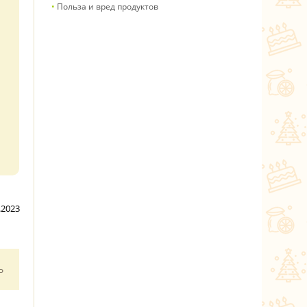
Польза и вред продуктов
.2023
ь