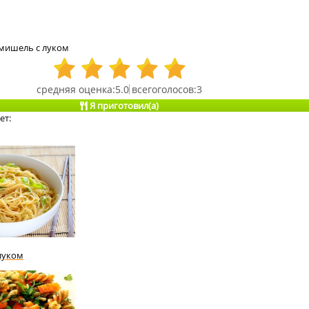
мишель с луком
5.0
3
Я приготовил(а)
ет:
луком