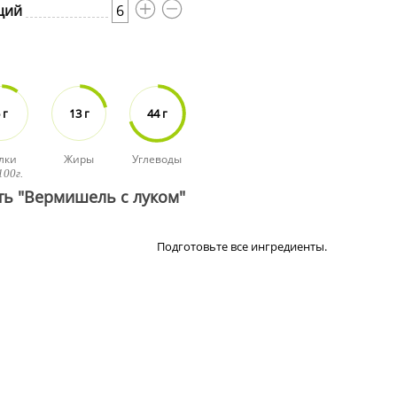
ций
6
 г
13 г
44 г
лки
Жиры
Углеводы
100г.
ть "Вермишель с луком"
Подготовьте все ингредиенты.