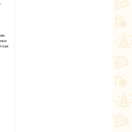
о
няя
инки
и как