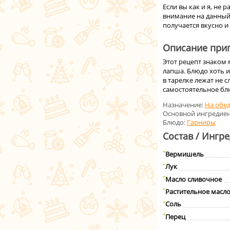
Если вы как и я, не
внимание на данный
получается вкусно и
Описание приг
Этот рецепт знаком 
лапша. Блюдо хоть и
в тарелке лежат не с
самостоятельное бл
Назначение:
На обе
Основной ингредиен
Блюдо:
Гарниры
Состав / Ингр
Вермишель
Лук
Масло сливочнoe
Растительное масл
Соль
Перец