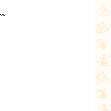
слом
о