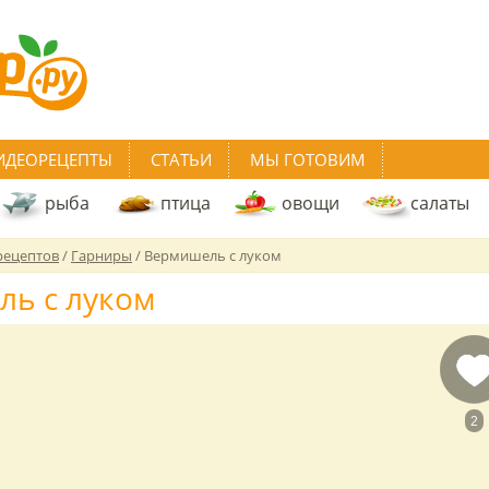
ИДЕОРЕЦЕПТЫ
СТАТЬИ
МЫ ГОТОВИМ
рыба
птица
овощи
салаты
рецептов
/
Гарниры
/
Вермишель с луком
ь с луком
2