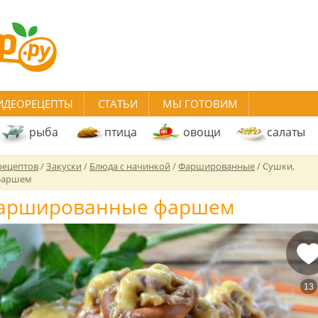
ИДЕОРЕЦЕПТЫ
СТАТЬИ
МЫ ГОТОВИМ
рыба
птица
овощи
салаты
рецептов
/
Закуски
/
Блюда с начинкой
/
Фаршированные
/
Сушки,
фаршем
фаршированные фаршем
13