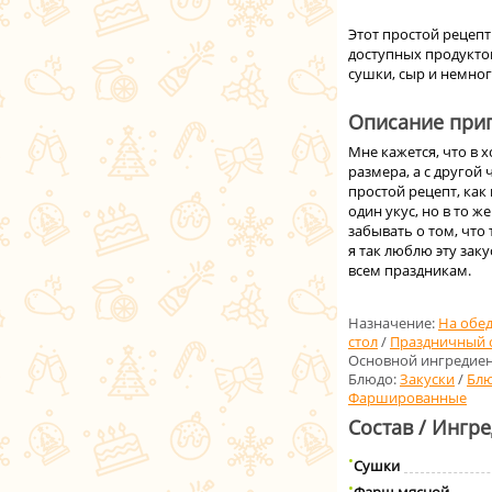
Этот простой рецепт
доступных продуктов
сушки, сыр и немног
Описание приг
Мне кажется, что в 
размера, а с другой
простой рецепт, ка
один укус, но в то ж
забывать о том, что
я так люблю эту за
всем праздникам.
Назначение:
На обе
стол
/
Праздничный 
Основной ингредиен
Блюдо:
Закуски
/
Блю
Фаршированные
Состав / Ингр
Сушки