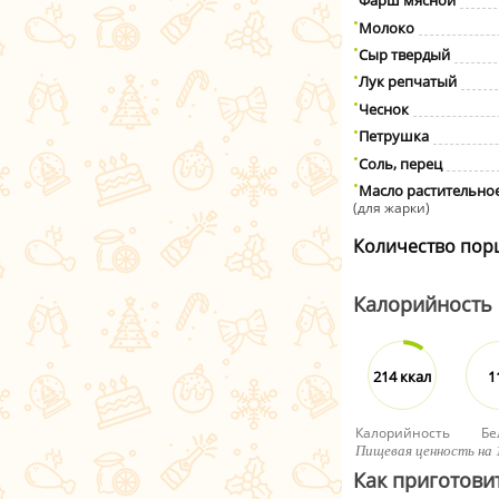
Фарш мясной
Молоко
Сыр твердый
Лук репчатый
Чеснок
Петрушка
Соль, перец
Масло растительно
(для жарки)
Количество пор
Калорийность
214 ккал
1
Калорийность
Бе
Пищевая ценность на 
Как приготов