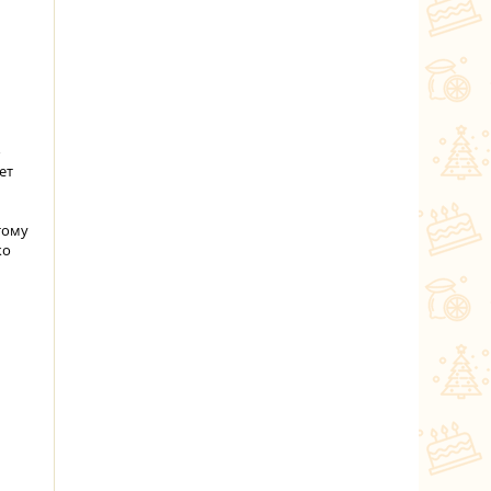
о
ет
тому
ко