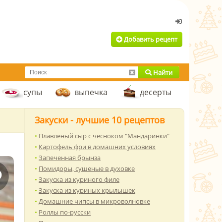
Добавить рецепт
Найти
супы
выпечка
десерты
Закуски - лучшие 10 рецептов
Плавленый сыр с чесноком "Мандаринки"
Картофель фри в домашних условиях
Запеченная брынза
Помидоры, сушеные в духовке
Закуска из куриного филе
Закуска из куриных крылышек
Домашние чипсы в микроволновке
Роллы по-русски