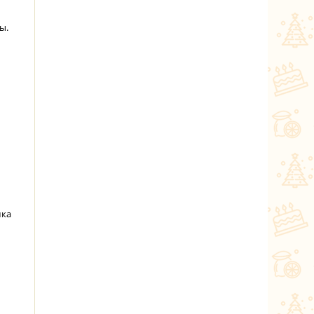
ы.
шка