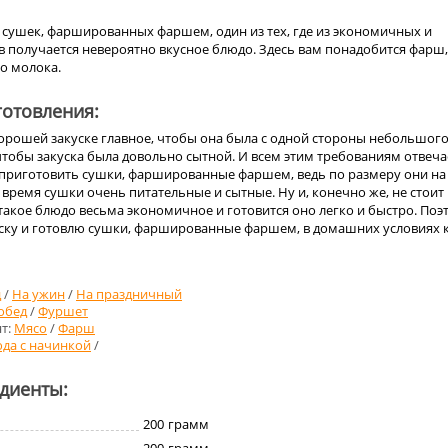
 сушек, фаршированных фаршем, один из тех, где из экономичных и
 получается невероятно вкусное блюдо. Здесь вам понадобится фарш,
о молока.
отовления:
хорошей закуске главное, чтобы она была с одной стороны небольшог
 чтобы закуска была довольно сытной. И всем этим требованиям отвеча
к приготовить сушки, фаршированные фаршем, ведь по размеру они на
е время сушки очень питательные и сытные. Ну и, конечно же, не стоит
 такое блюдо весьма экономичное и готовится оно легко и быстро. Поэ
куску и готовлю сушки, фаршированные фаршем, в домашних условиях 
д
/
На ужин
/
На праздничный
обед
/
Фуршет
т:
Мясо
/
Фарш
да с начинкой
/
едиенты:
200
грамм