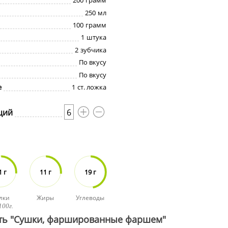
200
грамм
250
мл
100
грамм
1
штука
2
зубчика
По вкусу
По вкусу
е
1
ст. ложка
ций
6
1 г
11 г
19 г
лки
Жиры
Углеводы
100г.
ить "Сушки, фаршированные фаршем"