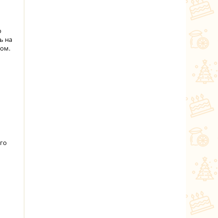
ю
ь на
ом.
го