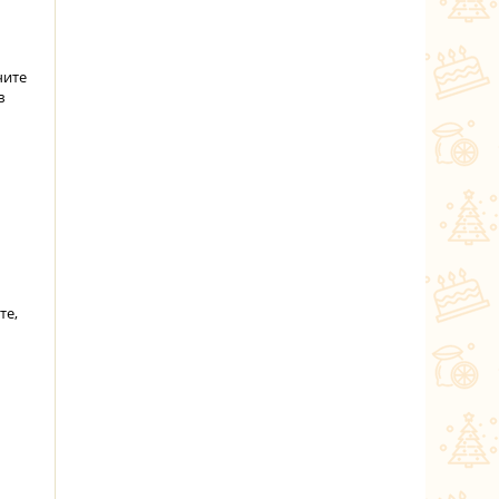
чите
в
те,