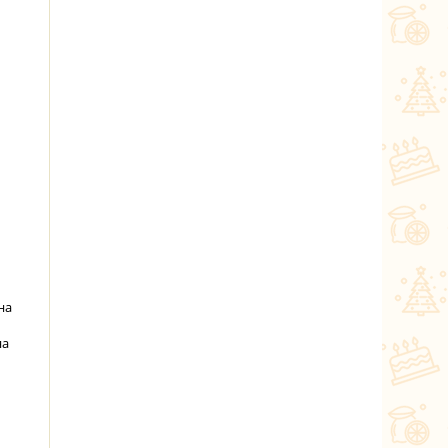
на
на