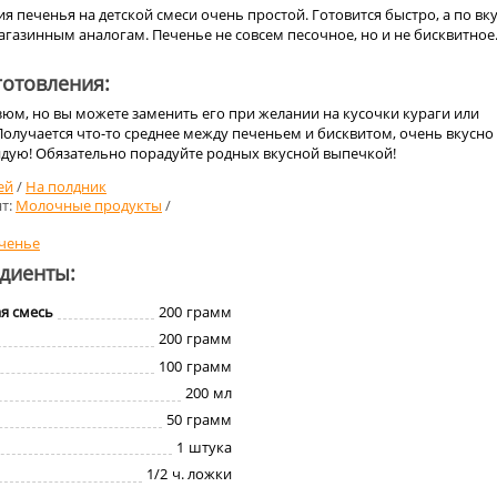
я печенья на детской смеси очень простой. Готовится быстро, а по вк
агазинным аналогам. Печенье не совсем песочное, но и не бисквитное
отовления:
изюм, но вы можете заменить его при желании на кусочки кураги или
олучается что-то среднее между печеньем и бисквитом, очень вкусно
ндую! Обязательно порадуйте родных вкусной выпечкой!
ей
/
На полдник
т:
Молочные продукты
/
ченье
едиенты:
я смесь
200
грамм
200
грамм
100
грамм
200
мл
50
грамм
1
штука
1/2
ч. ложки