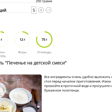
250
грамм
ций
5
 г
12 г
75 г
лки
Жиры
Углеводы
100г.
ть "Печенье на детской смеси"
Все ингредиенты очень удобно выложить 
стол перед началом приготовления. Изюм
промойте в проточной воде и просушите 
бумажном полотенце.