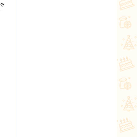
усу
.