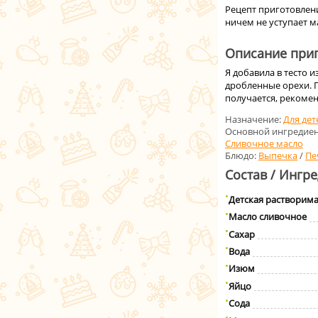
Рецепт приготовлени
ничем не уступает м
Описание приг
Я добавила в тесто 
дробленные орехи. П
получается, рекоме
Назначение:
Для дет
Основной ингредиен
Сливочное масло
Блюдо:
Выпечка
/
Пе
Состав / Ингр
Детская растворима
Масло сливочное
Сахар
Вода
Изюм
Яйцо
Сода