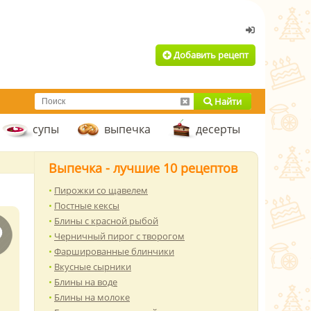
Добавить рецепт
Найти
супы
выпечка
десерты
Выпечка - лучшие 10 рецептов
Пирожки со щавелем
Постные кексы
Блины с красной рыбой
Черничный пирог с творогом
Фаршированные блинчики
Вкусные сырники
Блины на воде
Блины на молоке