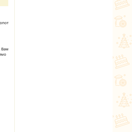
лопот
. Вам
димо