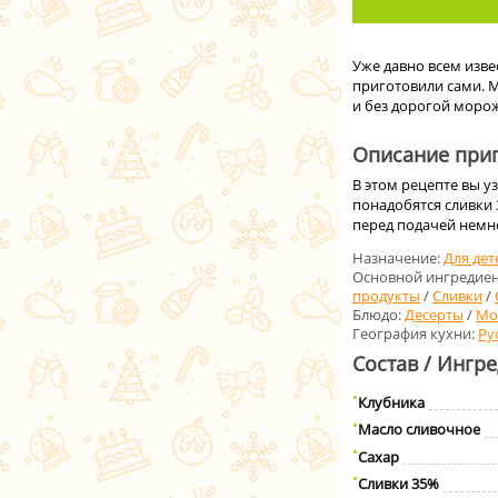
Уже давно всем изве
приготовили сами. 
и без дорогой моро
Описание приг
В этом рецепте вы у
понадобятся сливки
перед подачей немн
Назначение:
Для дет
Основной ингредиен
продукты
/
Сливки
/
Блюдо:
Десерты
/
Мо
География кухни:
Ру
Состав / Ингр
Клубника
Масло сливочное
Сахар
Сливки 35%