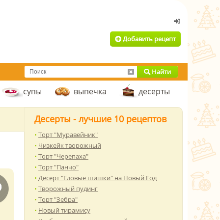
Добавить рецепт
Найти
супы
выпечка
десерты
Десерты - лучшие 10 рецептов
Торт "Муравейник"
Чизкейк творожный
Торт "Черепаха"
Торт "Панчо"
Десерт "Еловые шишки" на Новый Год
Творожный пудинг
Торт "Зебра"
Новый тирамису