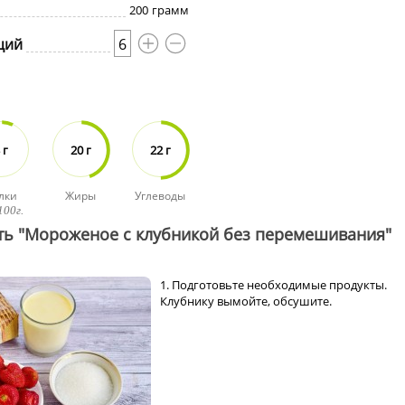
200
грамм
ций
6
 г
20 г
22 г
лки
Жиры
Углеводы
100г.
ть "Мороженое с клубникой без перемешивания"
1. Подготовьте необходимые продукты.
Клубнику вымойте, обсушите.