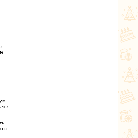
е
ие
вую
айте
те
у на