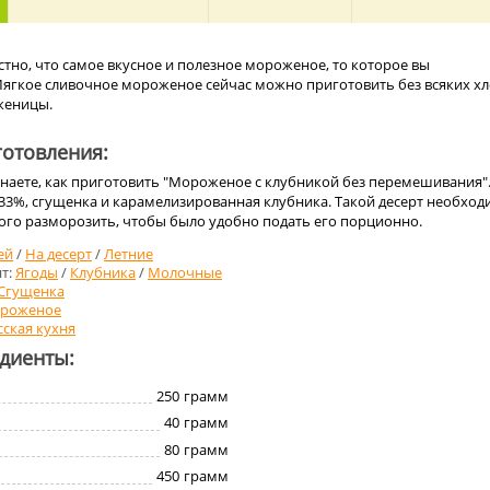
стно, что самое вкусное и полезное мороженое, то которое вы
Мягкое сливочное мороженое сейчас можно приготовить без всяких х
женицы.
отовления:
знаете, как приготовить "Мороженое с клубникой без перемешивания"
 33%, сгущенка и карамелизированная клубника. Такой десерт необхо
ого разморозить, чтобы было удобно подать его порционно.
ей
/
На десерт
/
Летние
т:
Ягоды
/
Клубника
/
Молочные
Сгущенка
роженое
сская кухня
едиенты:
250
грамм
40
грамм
80
грамм
450
грамм