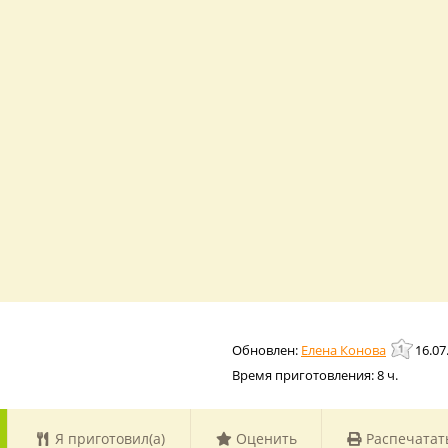
Елена Конова
16.07
Время приготовления:
8 ч.
Я приготовил(а)
Оценить
Распечатат