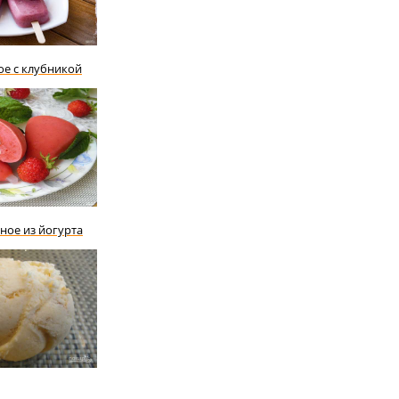
е с клубникой
ое из йогурта