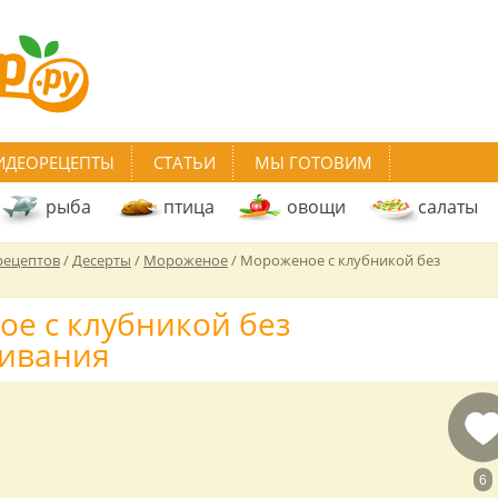
ИДЕОРЕЦЕПТЫ
СТАТЬИ
МЫ ГОТОВИМ
рыба
птица
овощи
салаты
рецептов
/
Десерты
/
Мороженое
/
Мороженое с клубникой без
е с клубникой без
ивания
6