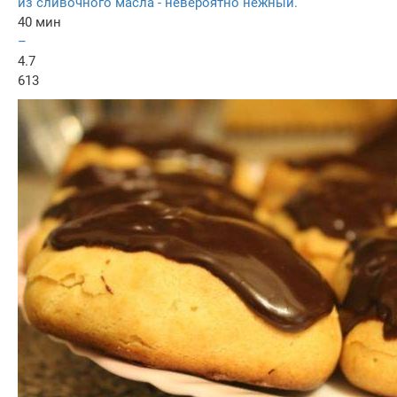
из сливочного масла - невероятно нежный.
40 мин
–
4.7
613