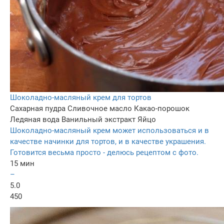
Шоколадно-масляный крем для тортов
Сахарная пудра
Сливочное масло
Какао-порошок
Ледяная вода
Ванильный экстракт
Яйцо
Шоколадно-масляный крем может использоваться и в
качестве начинки для тортов, и в качестве украшения.
Готовится весьма просто - делюсь рецептом с фото.
15 мин
–
5.0
450