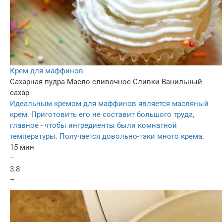
Крем для маффинов
Сахарная пудра
Масло сливочное
Сливки
Ванильный
сахар
Идеальным кремом для маффинов является масляный
крем. Приготовить его не составит большого труда,
главное - чтобы ингредиенты были комнатной
температуры. Получается довольно-таки много крема.
15 мин
–
3.8
–