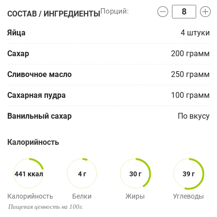
СОСТАВ / ИНГРЕДИЕНТЫ
Яйца
4
штуки
Сахар
200
грамм
Сливочное масло
250
грамм
Сахарная пудра
100
грамм
Ванильный сахар
По вкусу
Калорийность
441 ккал
4 г
30 г
39 г
Калорийность
Белки
Жиры
Углеводы
Пищевая ценность на 100г.