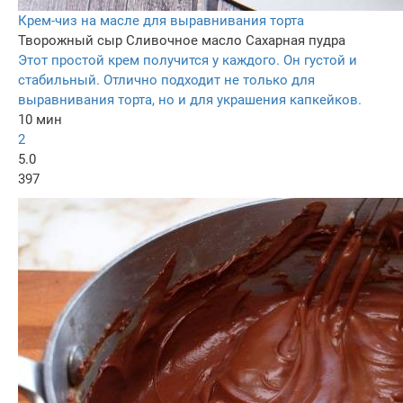
Крем-чиз на масле для выравнивания торта
Творожный сыр
Сливочное масло
Сахарная пудра
Этот простой крем получится у каждого. Он густой и
стабильный. Отлично подходит не только для
выравнивания торта, но и для украшения капкейков.
10 мин
2
5.0
397