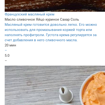
Французский масляный крем
Масло сливочное
Яйцо куриное
Сахар
Соль
Масляный крем готовится довольно легко. Его можно
использовать для промазывания коржей торта или
наполнять профитроли. Густота крема регулируется за
счет добавления в него сливочного масла.
20 мин
–
5.0
–