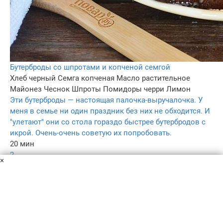
Бутерброды со шпротами и копченой семгой
Хлеб черный
Семга копченая
Масло растительное
Майонез
Чеснок
Шпроты
Помидоры черри
Лимон
Эти бутерброды — настоящая палочка-выручалочка. У
меня в семье ни один праздник без них не обходится. И
"улетают" они со стола гораздо быстрее бутербродов с
икрой. Очень-очень советую их попробовать.
20 мин
2
×
5.0
–
Пользовательское соглашение