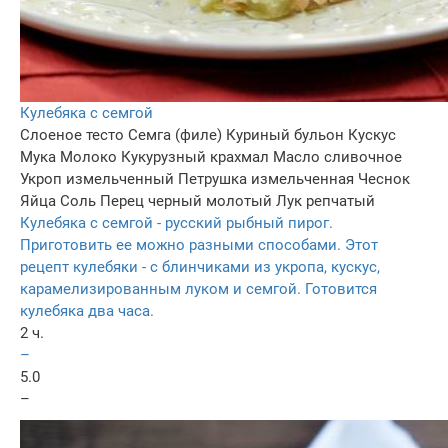
Кулебяка с семгой
Слоеное тесто
Семга (филе)
Куриный бульон
Кускус
Мука
Молоко
Кукурузный крахмал
Масло сливочное
Укроп измельченный
Петрушка измельченная
Чеснок
Яйца
Соль
Перец черный молотый
Лук репчатый
Кулебяка с семгой - русский рыбный пирог.
Приготовить ее можно разными способами. Этот
рецепт кулебяки - с блинчиками из укропа, кускус,
карамелизированным луком и семгой. Готовится
кулебяка два часа.
2 ч.
–
5.0
–