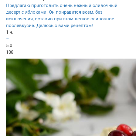
Предлагаю приготовить очень нежный сливочный
десерт с яблоками. Он понравится всем, без
исключения, оставив при этом легкое сливочное
послевкусие. Делюсь с вами рецептом!
1 ч.
–
5.0
108