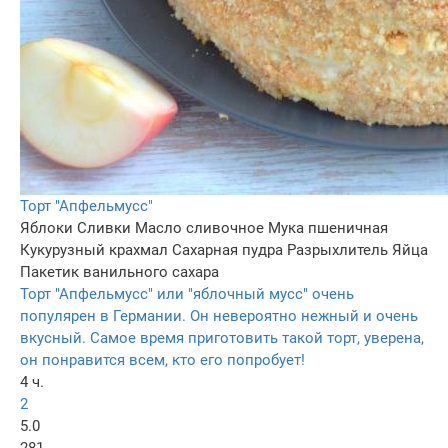
Торт "Апфельмусс"
Яблоки
Сливки
Масло сливочное
Мука пшеничная
Кукурузный крахмал
Сахарная пудра
Разрыхлитель
Яйца
Пакетик ванильного сахара
Торт "Апфельмусс" или "яблочный мусс" очень
популярен в Германии. Он невероятно нежный и очень
вкусный. Самое время приготовить такой торт, уверена,
он понравится всем, кто его попробует!
4 ч.
2
5.0
281