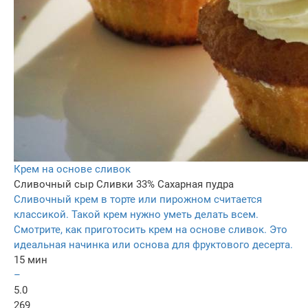
Крем на основе сливок
Сливочный сыр
Сливки 33%
Сахарная пудра
Сливочный крем в торте или пирожном считается
классикой. Такой крем нужно уметь делать всем.
Смотрите, как приготосить крем на основе сливок. Это
идеальная начинка или основа для фруктового десерта.
15 мин
–
5.0
269