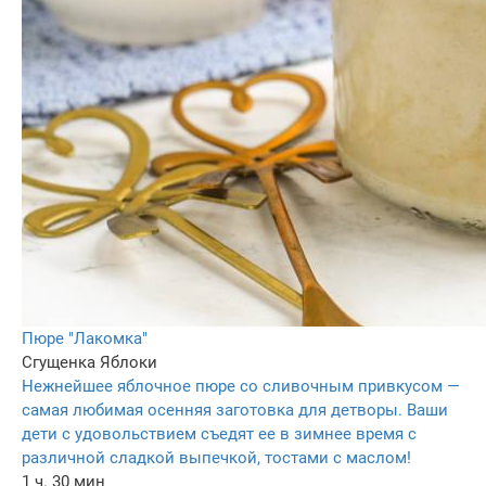
Пюре "Лакомка"
Сгущенка
Яблоки
Нежнейшее яблочное пюре со сливочным привкусом —
самая любимая осенняя заготовка для детворы. Ваши
дети с удовольствием съедят ее в зимнее время с
различной сладкой выпечкой, тостами с маслом!
1 ч. 30 мин